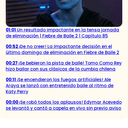
01:01
Un resultado impactante en la tensa jornada
de eliminación | Fiebre de Baile 2 | Capítulo 85
00:52
¡De no creer! La impactante decisión en el
último domingo de eliminación en Fiebre de Baile 2
00:27
¡Se bebieron la pista de baile! Tomo Como Rey
hizo bailar con sus clásicos de la cumbia chilena
00:11
¡Se encendieron los fuegos artificiales! Ale
Araya se lanzó con entretenido baile al ritmo de
Katy Perry
00:00
¡Se robó todos los aplausos! Edymar Acevedo
se levantó y cantó a capela en vivo sin previo aviso