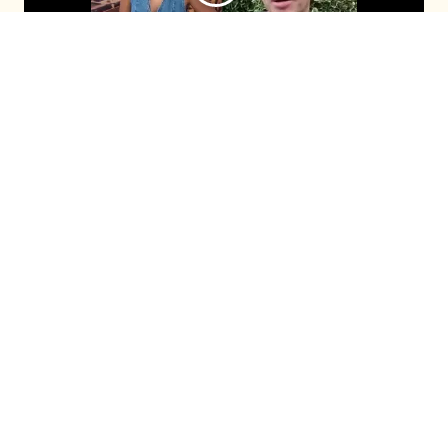
El comunicador se sumó al programa
después de que Cony Capelli revelara su
fanatismo por él durante el capítulo
anterior. Con timidez, ambos compartieron
la enternecedora historia de cómo la
panelista habría llorado cuando lo conoció.
Seguir en
Seguir en
Recomendadas
Fiebre de Baile