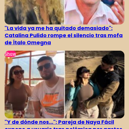
"La vida ya me ha quitado demasiado":
Catalina Pulido rompe el silencio tras mofa
de Ítalo Omegna
Show
"Y de dónde nos...": Pareja de Naya Fácil