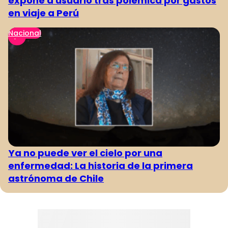
expone a usuario tras polémica por gastos
en viaje a Perú
Nacional
Ya no puede ver el cielo por una
enfermedad: La historia de la primera
astrónoma de Chile