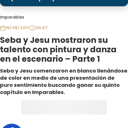
Programas
Club De La Comedia
Imparables
Contigo en Directo
15/ 06/ 2017
00:07
Plan Perfecto
Seba y Jesu mostraron su
El Tiempo
talento con pintura y danza
Sabingo
en el escenario – Parte 1
Todos Los Programas
Seba y Jesu comenzaron en blanco llenándose
de color en medio de una presentación de
puro sentimiento buscando ganar su quinto
capítulo en Imparables.