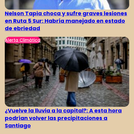
Nelson Tapia choca y sufre graves lesiones
en Ruta 5 Sur: Habría manejado en estado
de ebriedad
Alerta Climática
¿Vuelve la lluvia a la capital?: A esta hora
podrían volver las precipitaciones a
Santiago