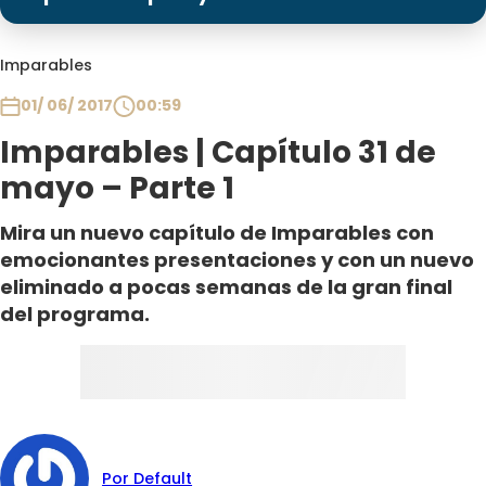
Programas
Club De La Comedia
Imparables
Contigo en Directo
01/ 06/ 2017
00:59
Plan Perfecto
Imparables | Capítulo 31 de
El Tiempo
mayo – Parte 1
Sabingo
Todos Los Programas
Mira un nuevo capítulo de Imparables con
emocionantes presentaciones y con un nuevo
eliminado a pocas semanas de la gran final
del programa.
Por Default