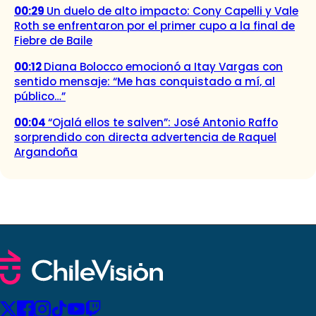
00:29
Un duelo de alto impacto: Cony Capelli y Vale
Roth se enfrentaron por el primer cupo a la final de
Fiebre de Baile
00:12
Diana Bolocco emocionó a Itay Vargas con
sentido mensaje: “Me has conquistado a mí, al
público…”
00:04
“Ojalá ellos te salven”: José Antonio Raffo
sorprendido con directa advertencia de Raquel
Argandoña