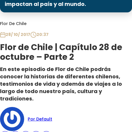
Programas
impactan al país y al mundo.
Club De La Comedia
Flor De Chile
Contigo en Directo
Plan Perfecto
28/ 10/ 2017
20:37
El Tiempo
Flor de Chile | Capítulo 28 de
Sabingo
octubre – Parte 2
Todos Los Programas
En este episodio de Flor de Chile podrás
conocer la historias de diferentes chilenos,
testimonios de vida y además de viajes a lo
largo de todo nuestro país, cultura y
tradiciones.
Por Default