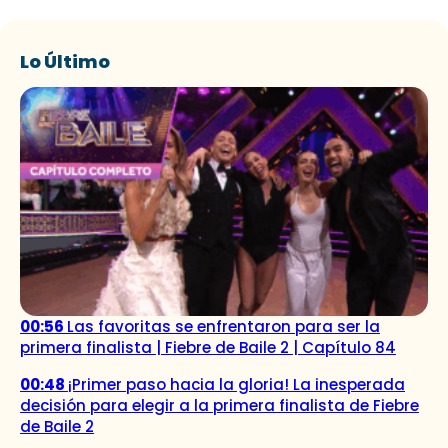
Lo Último
00:56
Las favoritas se enfrentaron para ser la
primera finalista | Fiebre de Baile 2 | Capítulo 84
00:48
¡Primer paso hacia la gloria! La inesperada
decisión para elegir a la primera finalista de Fiebre
de Baile 2