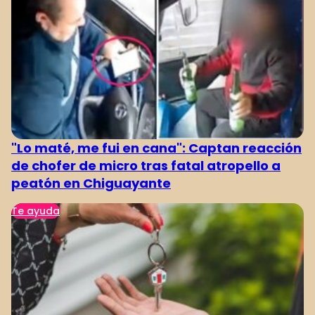
"Lo maté, me fui en cana": Captan reacción
de chofer de micro tras fatal atropello a
peatón en Chiguayante
Te ayuda