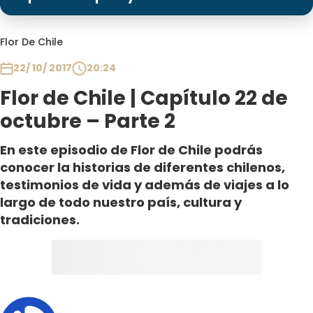
Programas
Club De La Comedia
Flor De Chile
Contigo en Directo
22/ 10/ 2017
20:24
Plan Perfecto
Flor de Chile | Capítulo 22 de
El Tiempo
octubre – Parte 2
Sabingo
Todos Los Programas
En este episodio de Flor de Chile podrás
conocer la historias de diferentes chilenos,
testimonios de vida y además de viajes a lo
largo de todo nuestro país, cultura y
tradiciones.