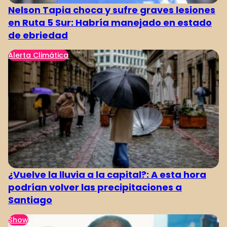
Nelson Tapia choca y sufre graves lesiones
en Ruta 5 Sur: Habría manejado en estado
de ebriedad
Alerta Climática
¿Vuelve la lluvia a la capital?: A esta hora
podrían volver las precipitaciones a
Santiago
Show