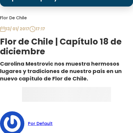
Programas
Club De La Comedia
Flor De Chile
Contigo en Directo
13/ 01/ 2017
17:17
Plan Perfecto
Flor de Chile | Capítulo 18 de
El Tiempo
diciembre
Sabingo
Todos Los Programas
Carolina Mestrovic nos muestra hermosos
lugares y tradiciones de nuestro país en un
nuevo capítulo de Flor de Chile.
Por Default