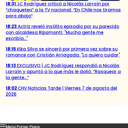
18:31
JC Rodríguez criticó a Nicolás Larraín por
“chaqueteo” a la TV nacional: “En Chile nos tiramos
para abajo”
18:23
Actriz reveló insólito episodio por su parecido
con alcaldesa Ripamonti: "Mucha gente me
escribía..."
18:15
Kika Silva se sinceró por primera vez sobre su
romance con Cristián Arriagada: "Lo quiero cuidar"
18:13
EXCLUSIVO | JC Rodríguez respondió a Nicolás
Larraín y apuntó a lo que más le dolió: “Rasquear a
la gente…”
18:02
CHV Noticias Tarde | Viernes 7 de agosto del
2026
Menú Primer Plano