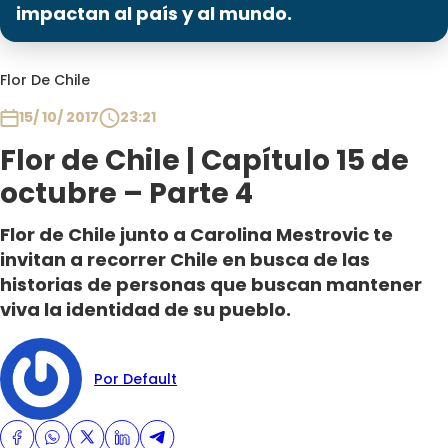
Programas
impactan al país y al mundo.
Club De La Comedia
Flor De Chile
Contigo en Directo
Plan Perfecto
15/ 10/ 2017
23:21
El Tiempo
Flor de Chile | Capítulo 15 de
Sabingo
octubre – Parte 4
Todos Los Programas
Flor de Chile junto a Carolina Mestrovic te
invitan a recorrer Chile en busca de las
historias de personas que buscan mantener
viva la identidad de su pueblo.
Por Default