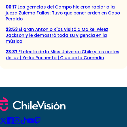
00:17
Las gemelas del Campo hicieron rabiar a la
jueza Zulema Fallos: Tuvo que poner orden en Caso
Perdido
23:53
El gran Antonio Ríos visitó a Maikel Pérez
Jackson y le demostró toda su vigencia en la
música
23:37
El efecto de la Miss Universo Chile y los cortes
de luz | Yerko Puchento | Club de la Comedia