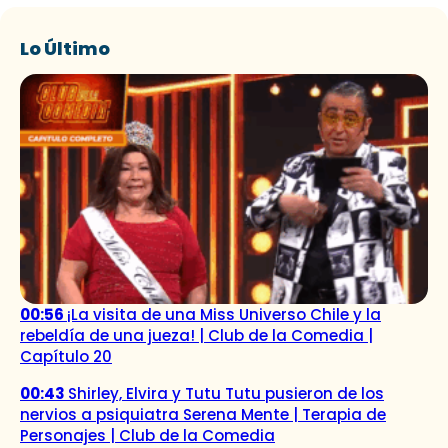
Lo Último
00:56
¡La visita de una Miss Universo Chile y la
rebeldía de una jueza! | Club de la Comedia |
Capítulo 20
00:43
Shirley, Elvira y Tutu Tutu pusieron de los
nervios a psiquiatra Serena Mente | Terapia de
Personajes | Club de la Comedia