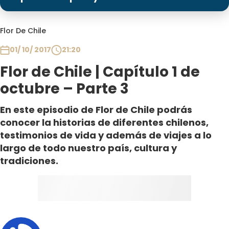
Programas
Club De La Comedia
Flor De Chile
Contigo en Directo
01/ 10/ 2017
21:20
Plan Perfecto
Flor de Chile | Capítulo 1 de
El Tiempo
octubre – Parte 3
Sabingo
Todos Los Programas
En este episodio de Flor de Chile podrás
conocer la historias de diferentes chilenos,
testimonios de vida y además de viajes a lo
largo de todo nuestro país, cultura y
tradiciones.