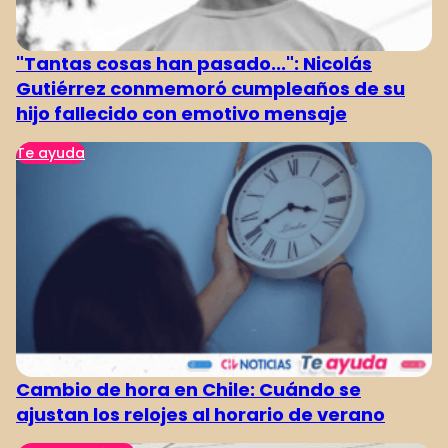
"Tantas cosas han pasado...": Nicolás
Gutiérrez conmemoró cumpleaños de su
hijo fallecido con emotivo mensaje
Te ayuda
Cambio de hora en Chile: Cuándo se
ajustan los relojes al horario de verano