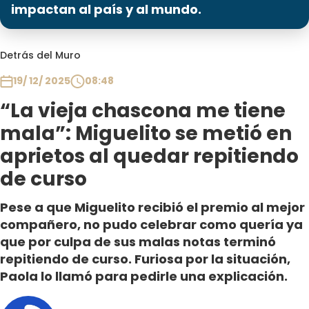
Programas
impactan al país y al mundo.
Club De La Comedia
Detrás del Muro
Contigo en Directo
Plan Perfecto
19/ 12/ 2025
08:48
El Tiempo
“La vieja chascona me tiene
Sabingo
mala”: Miguelito se metió en
Todos Los Programas
aprietos al quedar repitiendo
de curso
Pese a que Miguelito recibió el premio al mejor
compañero, no pudo celebrar como quería ya
que por culpa de sus malas notas terminó
repitiendo de curso. Furiosa por la situación,
Paola lo llamó para pedirle una explicación.