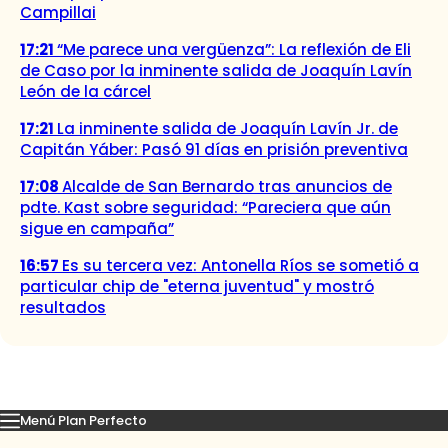
Campillai
17:21
“Me parece una vergüenza”: La reflexión de Eli
de Caso por la inminente salida de Joaquín Lavín
León de la cárcel
17:21
La inminente salida de Joaquín Lavín Jr. de
Capitán Yáber: Pasó 91 días en prisión preventiva
17:08
Alcalde de San Bernardo tras anuncios de
pdte. Kast sobre seguridad: “Pareciera que aún
sigue en campaña”
16:57
Es su tercera vez: Antonella Ríos se sometió a
particular chip de "eterna juventud" y mostró
resultados
Menú Plan Perfecto
Momentos
Capítulos
Novedades
Inicio