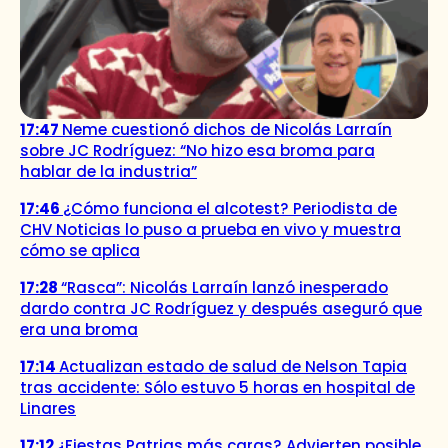
17:47
Neme cuestionó dichos de Nicolás Larraín
sobre JC Rodríguez: “No hizo esa broma para
hablar de la industria”
17:46
¿Cómo funciona el alcotest? Periodista de
CHV Noticias lo puso a prueba en vivo y muestra
cómo se aplica
17:28
“Rasca”: Nicolás Larraín lanzó inesperado
dardo contra JC Rodríguez y después aseguró que
era una broma
17:14
Actualizan estado de salud de Nelson Tapia
tras accidente: Sólo estuvo 5 horas en hospital de
Linares
17:12
¿Fiestas Patrias más caras? Advierten posible