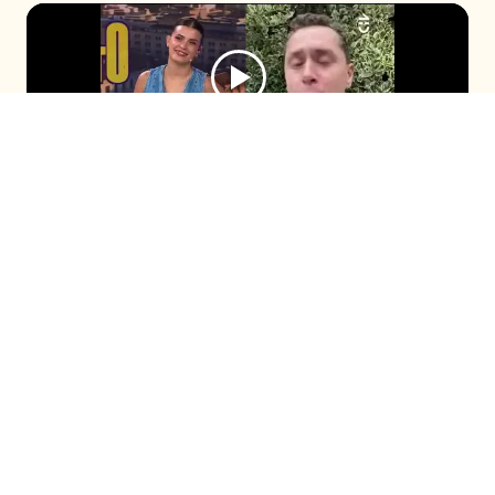
El comunicador se sumó al programa
después de que Cony Capelli revelara su
fanatismo por él durante el capítulo
anterior. Con timidez, ambos compartieron
la enternecedora historia de cómo la
panelista habría llorado cuando lo conoció.
Seguir en
Seguir en