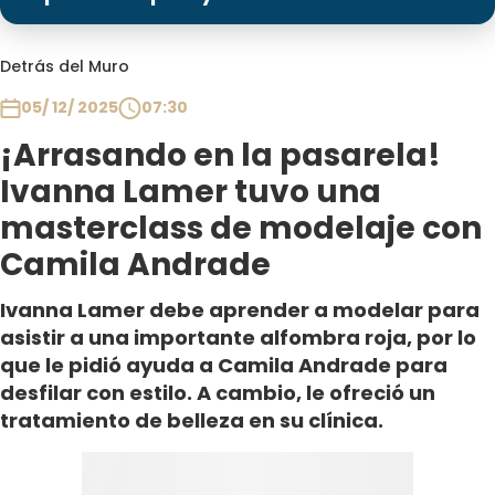
Programas
Club De La Comedia
Detrás del Muro
Contigo en Directo
05/ 12/ 2025
07:30
Plan Perfecto
¡Arrasando en la pasarela!
El Tiempo
Ivanna Lamer tuvo una
Sabingo
masterclass de modelaje con
Todos Los Programas
Camila Andrade
Ivanna Lamer debe aprender a modelar para
asistir a una importante alfombra roja, por lo
que le pidió ayuda a Camila Andrade para
desfilar con estilo. A cambio, le ofreció un
tratamiento de belleza en su clínica.