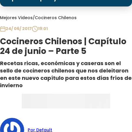
Programas
Club De La Comedia
Mejores Videos
/
Cocineros Chilenos
Contigo en Directo
24/ 06/ 2017
19:01
Plan Perfecto
Cocineros Chilenos | Capítulo
El Tiempo
24 de junio – Parte 5
Sabingo
Todos Los Programas
Recetas ricas, económicas y caseras son el
sello de cocineros chilenos que nos deleitaron
en este nuevo capítulo para estos días fríos de
invierno
Por Default