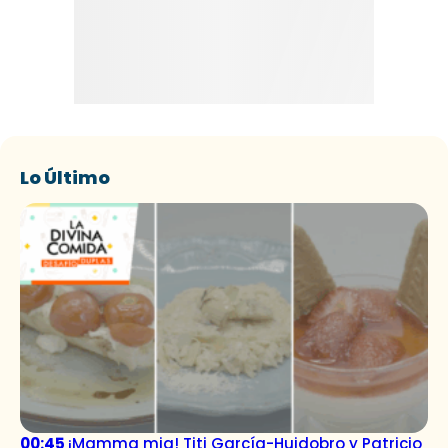
Lo Último
00:45
¡Mamma mia! Titi García-Huidobro y Patricio