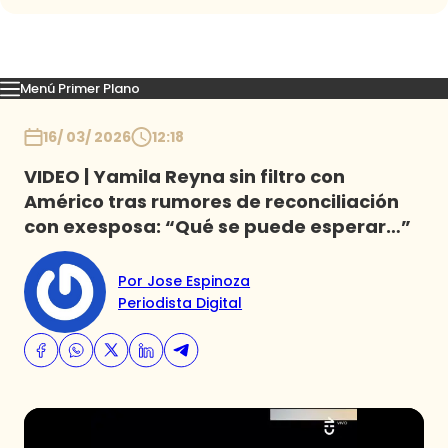
Menú Primer Plano
Capítulos
Momentos
Podcast
Novedades
Inicio
16/ 03/ 2026
12:18
VIDEO | Yamila Reyna sin filtro con
Américo tras rumores de reconciliación
con exesposa: “Qué se puede esperar…”
Por Jose Espinoza
Periodista Digital