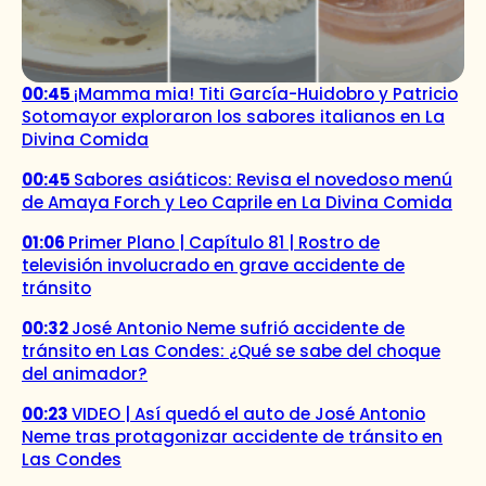
00:45
¡Mamma mia! Titi García-Huidobro y Patricio
Sotomayor exploraron los sabores italianos en La
Divina Comida
00:45
Sabores asiáticos: Revisa el novedoso menú
de Amaya Forch y Leo Caprile en La Divina Comida
01:06
Primer Plano | Capítulo 81 | Rostro de
televisión involucrado en grave accidente de
tránsito
00:32
José Antonio Neme sufrió accidente de
tránsito en Las Condes: ¿Qué se sabe del choque
del animador?
00:23
VIDEO | Así quedó el auto de José Antonio
Neme tras protagonizar accidente de tránsito en
Las Condes