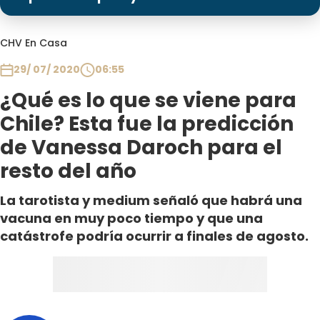
Programas
Club De La Comedia
CHV En Casa
Contigo en Directo
29/ 07/ 2020
06:55
Plan Perfecto
¿Qué es lo que se viene para
El Tiempo
Chile? Esta fue la predicción
Sabingo
de Vanessa Daroch para el
Todos Los Programas
resto del año
La tarotista y medium señaló que habrá una
vacuna en muy poco tiempo y que una
catástrofe podría ocurrir a finales de agosto.