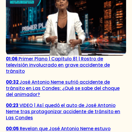
01:06
Primer Plano | Capítulo 81 | Rostro de
televisión involucrado en grave accidente de
tránsito
00:32
José Antonio Neme sufrió accidente de
tránsito en Las Condes: ¿Qué se sabe del choque
del animador?
00:23
VIDEO | Así quedó el auto de José Antonio
Neme tras protagonizar accidente de tránsito en
Las Condes
00:05
Revelan que José Antonio Neme estuvo