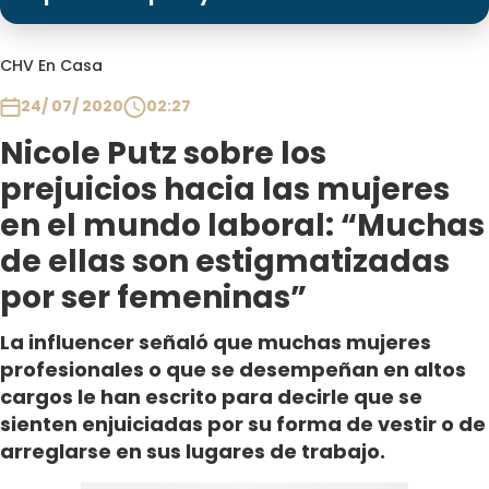
Programas
Club De La Comedia
CHV En Casa
Contigo en Directo
24/ 07/ 2020
02:27
Plan Perfecto
Nicole Putz sobre los
El Tiempo
prejuicios hacia las mujeres
Sabingo
en el mundo laboral: “Muchas
Todos Los Programas
de ellas son estigmatizadas
por ser femeninas”
La influencer señaló que muchas mujeres
profesionales o que se desempeñan en altos
cargos le han escrito para decirle que se
sienten enjuiciadas por su forma de vestir o de
arreglarse en sus lugares de trabajo.