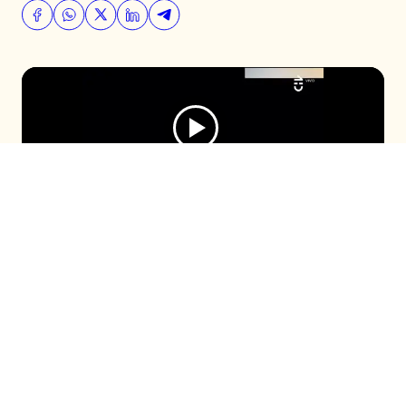
Luego de conocerse una presunta
reconciliación entre Américo y su exesposa,
quienes habrían compartido en Bolivia,
Yamila Reyna tuvo palabras para el
cantante, a quien denunció hace algunas
semanas tras un mediático quiebre.
Seguir en
Seguir en