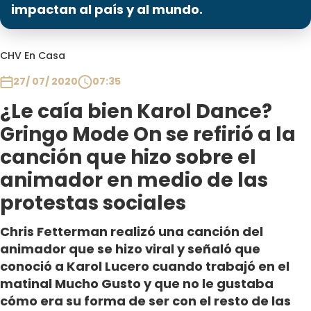
Programas
impactan al país y al mundo.
Club De La Comedia
CHV En Casa
Contigo en Directo
Plan Perfecto
27/ 07/ 2020
07:35
El Tiempo
¿Le caía bien Karol Dance?
Sabingo
Gringo Mode On se refirió a la
Todos Los Programas
canción que hizo sobre el
animador en medio de las
protestas sociales
Chris Fetterman realizó una canción del
animador que se hizo viral y señaló que
conoció a Karol Lucero cuando trabajó en el
matinal Mucho Gusto y que no le gustaba
cómo era su forma de ser con el resto de las