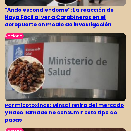
"Ando escondiéndome": La reacción de
Naya Fácil al ver a Carabineros en el
aeropuerto en medio de investigación
Nacional
Por micotoxinas: Minsal retira del mercado
y hace llamado no consumir este tipo de
pasas