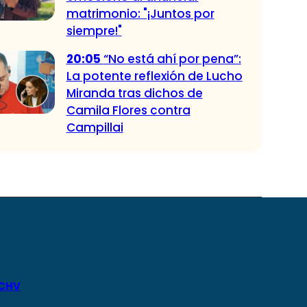
matrimonio: "¡Juntos por
siempre!"
20:05
“No está ahí por pena”:
La potente reflexión de Lucho
Miranda tras dichos de
Camila Flores contra
Campillai
 CHV