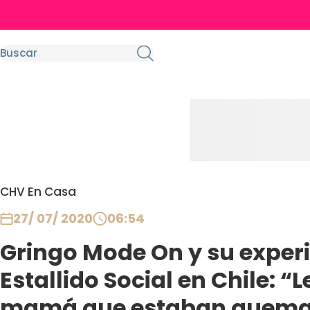
CHV En Casa
27/ 07/ 2020
06:54
Gringo Mode On y su experi
Estallido Social en Chile: “L
mamá que estaban queman