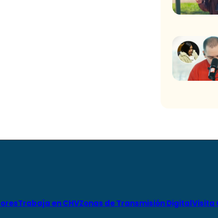
ores
Trabaja en CHV
Zonas de Transmisión Digital
Visita