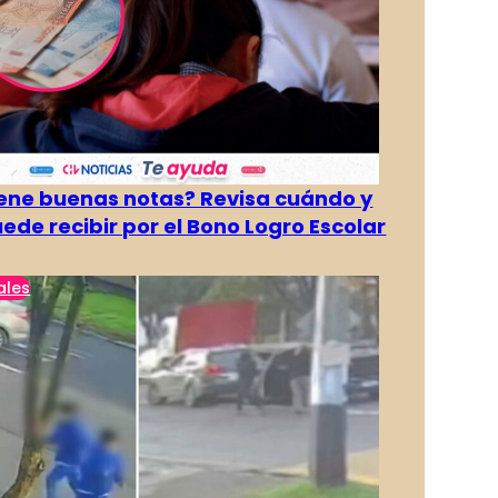
tiene buenas notas? Revisa cuándo y
ede recibir por el Bono Logro Escolar
ales