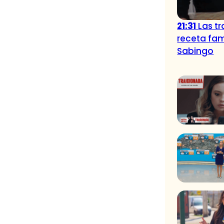
21:31
Las t
receta fam
Sabingo