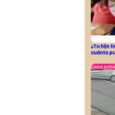
¿Tu hijo 
cuánto pu
Casos polici