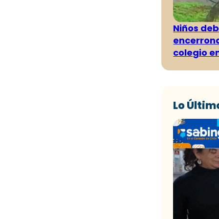
Niños deb
encerrona
colegio e
Lo Últim