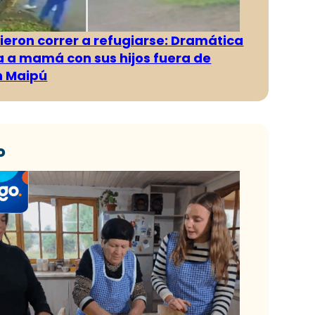
ieron correr a refugiarse: Dramática
 a mamá con sus hijos fuera de
n Maipú
o