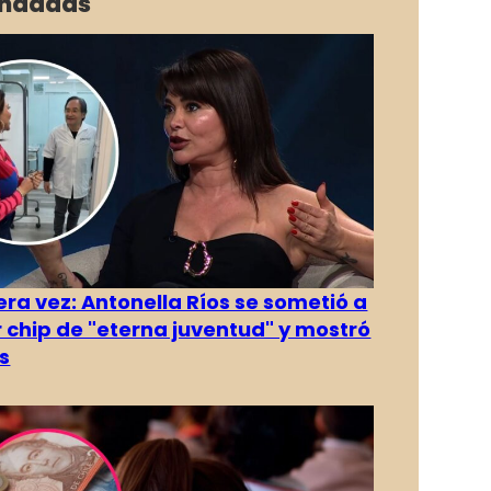
ndadas
era vez: Antonella Ríos se sometió a
r chip de "eterna juventud" y mostró
s