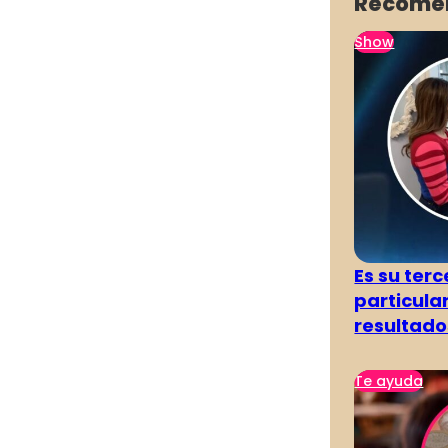
Recome
Show
Es su terc
particula
resultado
Te ayuda