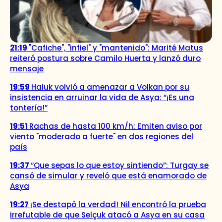
21:19
"Cafiche", "infiel" y "mantenido": Marité Matus
reiteró postura sobre Camilo Huerta y lanzó duro
mensaje
19:59
Haluk volvió a amenazar a Volkan por su
insistencia en arruinar la vida de Asya: “¡Es una
tontería!”
19:51
Rachas de hasta 100 km/h: Emiten aviso por
viento "moderado a fuerte" en dos regiones del
país
19:37
“Que sepas lo que estoy sintiendo”: Turgay se
cansó de simular y reveló que está enamorado de
Asya
19:27
¡Se destapó la verdad! Nil encontró la prueba
irrefutable de que Selçuk atacó a Asya en su casa