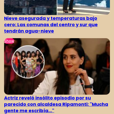
Nieve asegurada y temperaturas bajo
cero: Las comunas del centro y sur que
tendrán agua-nieve
Show
Actriz reveló insólito episodio por su
parecido con alcaldesa Ripamonti: "Mucha
gente me escribía..."