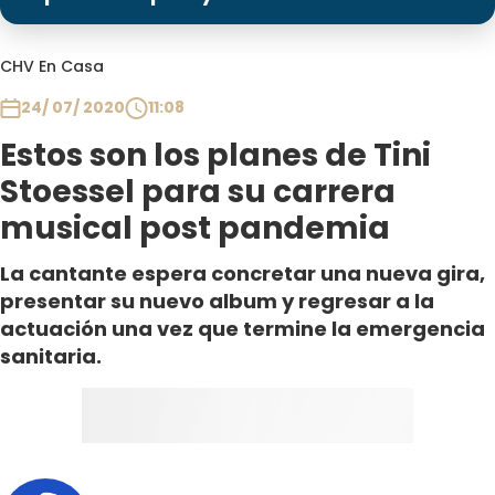
Programas
Club De La Comedia
CHV En Casa
Contigo en Directo
24/ 07/ 2020
11:08
Plan Perfecto
Estos son los planes de Tini
El Tiempo
Stoessel para su carrera
Sabingo
musical post pandemia
Todos Los Programas
La cantante espera concretar una nueva gira,
presentar su nuevo album y regresar a la
actuación una vez que termine la emergencia
sanitaria.