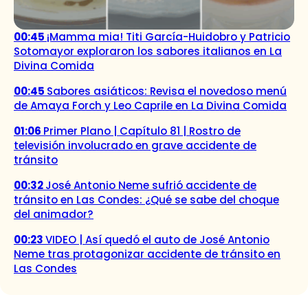
00:45
¡Mamma mia! Titi García-Huidobro y Patricio
Sotomayor exploraron los sabores italianos en La
Divina Comida
00:45
Sabores asiáticos: Revisa el novedoso menú
de Amaya Forch y Leo Caprile en La Divina Comida
01:06
Primer Plano | Capítulo 81 | Rostro de
televisión involucrado en grave accidente de
tránsito
00:32
José Antonio Neme sufrió accidente de
tránsito en Las Condes: ¿Qué se sabe del choque
del animador?
00:23
VIDEO | Así quedó el auto de José Antonio
Neme tras protagonizar accidente de tránsito en
Las Condes