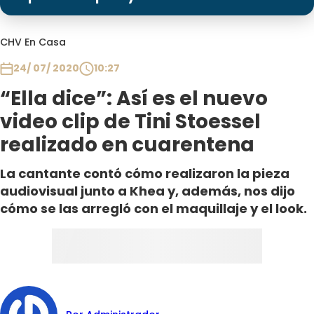
Programas
Club De La Comedia
CHV En Casa
Contigo en Directo
24/ 07/ 2020
10:27
Plan Perfecto
“Ella dice”: Así es el nuevo
El Tiempo
video clip de Tini Stoessel
Sabingo
realizado en cuarentena
Todos Los Programas
La cantante contó cómo realizaron la pieza
audiovisual junto a Khea y, además, nos dijo
cómo se las arregló con el maquillaje y el look.