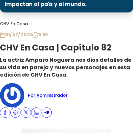
Programas
impactan al país y al mundo.
Club De La Comedia
CHV En Casa
Contigo en Directo
Plan Perfecto
31/ 07/ 2020
11:56
El Tiempo
CHV En Casa | Capítulo 82
Sabingo
La actriz Amparo Noguera nos dios detalles de
Todos Los Programas
su vida en pareja y nuevos personajes en esta
edición de CHV En Casa.
Por Administrador