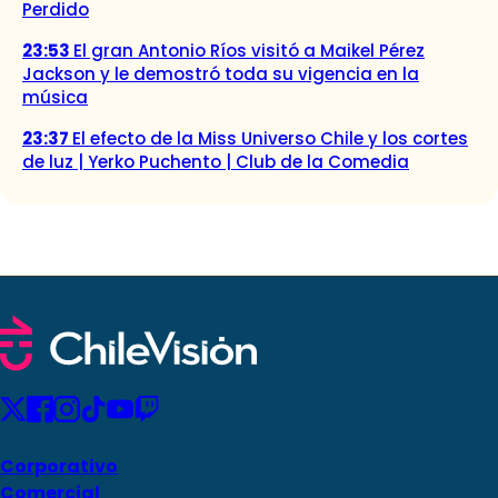
Perdido
23:53
El gran Antonio Ríos visitó a Maikel Pérez
Jackson y le demostró toda su vigencia en la
música
23:37
El efecto de la Miss Universo Chile y los cortes
de luz | Yerko Puchento | Club de la Comedia
Corporativo
Comercial