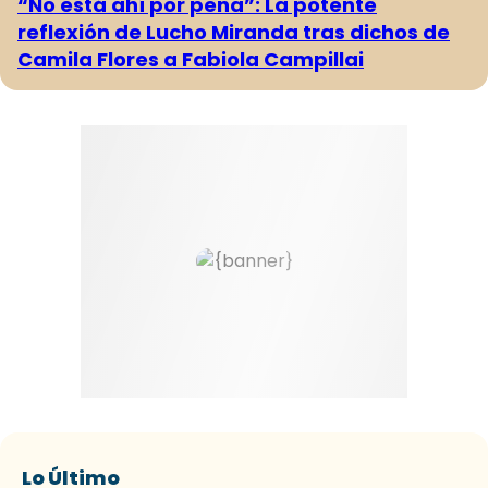
“No está ahí por pena”: La potente
reflexión de Lucho Miranda tras dichos de
Camila Flores a Fabiola Campillai
Lo Último