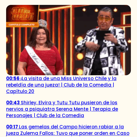
00:56
¡La visita de una Miss Universo Chile y la
rebeldía de una jueza! | Club de la Comedia |
Capítulo 20
00:43
Shirley, Elvira y Tutu Tutu pusieron de los
nervios a psiquiatra Serena Mente | Terapia de
Personajes | Club de la Comedia
00:17
Las gemelas del Campo hicieron rabiar a la
jueza Zulema Fallos: Tuvo que poner orden en Caso