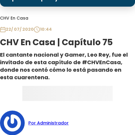
Programas
Club De La Comedia
CHV En Casa
Contigo en Directo
22/ 07/ 2020
10:44
Plan Perfecto
CHV En Casa | Capítulo 75
El Tiempo
Sabingo
El cantante nacional y Gamer, Leo Rey, fue el
Todos Los Programas
invitado de esta capítulo de #CHVEnCasa,
donde nos contó cómo lo está pasando en
esta cuarentena.
Por Administrador