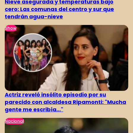
Nieve asegurada y temperaturas bajo
cero: Las comunas del centro y sur que
tendrán agua-nieve
Show
Actriz reveló insólito episodio por su
parecido con alcaldesa Ripamonti: "Mucha
gente me escribía..."
Nacional