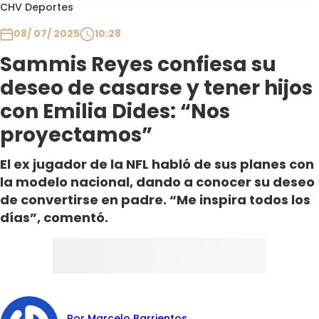
Programas
CHV Deportes
08/ 07/ 2025
10:28
Club De La Comedia
Contigo en Directo
Sammis Reyes confiesa su
Plan Perfecto
deseo de casarse y tener hijos
El Tiempo
con Emilia Dides: “Nos
Sabingo
proyectamos”
Todos Los Programas
El ex jugador de la NFL habló de sus planes con
la modelo nacional, dando a conocer su deseo
de convertirse en padre. “Me inspira todos los
días”, comentó.
Por Marcelo Barrientos