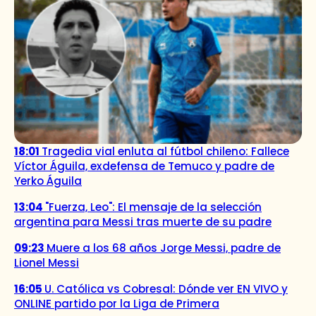
18:01
Tragedia vial enluta al fútbol chileno: Fallece
Víctor Águila, exdefensa de Temuco y padre de
Yerko Águila
13:04
"Fuerza, Leo": El mensaje de la selección
argentina para Messi tras muerte de su padre
09:23
Muere a los 68 años Jorge Messi, padre de
Lionel Messi
16:05
U. Católica vs Cobresal: Dónde ver EN VIVO y
ONLINE partido por la Liga de Primera