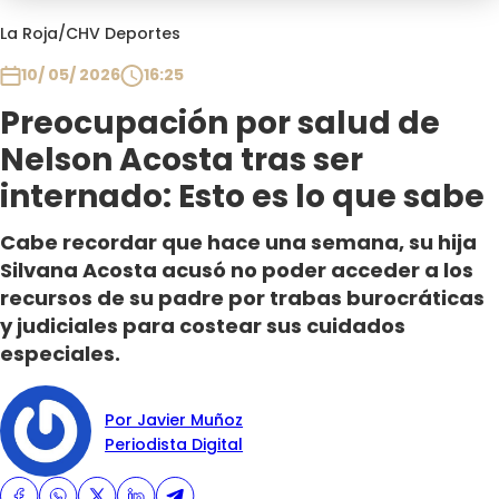
Programas
La Roja
/
CHV Deportes
Club De La Comedia
10/ 05/ 2026
16:25
Contigo en Directo
Preocupación por salud de
Plan Perfecto
Nelson Acosta tras ser
El Tiempo
internado: Esto es lo que sabe
Sabingo
Todos Los Programas
Cabe recordar que hace una semana, su hija
Silvana Acosta acusó no poder acceder a los
recursos de su padre por trabas burocráticas
y judiciales para costear sus cuidados
especiales.
Por Javier Muñoz
Periodista Digital