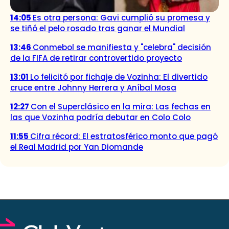
14:05
Es otra persona: Gavi cumplió su promesa y
se tiñó el pelo rosado tras ganar el Mundial
13:46
Conmebol se manifiesta y "celebra" decisión
de la FIFA de retirar controvertido proyecto
13:01
Lo felicitó por fichaje de Vozinha: El divertido
cruce entre Johnny Herrera y Aníbal Mosa
12:27
Con el Superclásico en la mira: Las fechas en
las que Vozinha podría debutar en Colo Colo
11:55
Cifra récord: El estratosférico monto que pagó
el Real Madrid por Yan Diomande