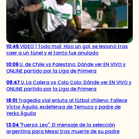
10:45
VIDEO | Todo mal: Hizo un gol, se lesionó tras
caer a un túnel y el tanto fue anulado
10:09
U. de Chile vs Palestino: Dónde ver EN VIVO y
ONLINE partido por la Liga de Primera
09:47
U. La Calera vs Colo Colo: Dónde ver EN VIVO y
ONLINE partido por la Liga de Primera
18:01
Tragedia vial enluta al fútbol chileno: Fallece
Víctor Águila, exdefensa de Temuco y padre de
Yerko Águila
13:04
"Fuerza, Leo": El mensaje de la selección
argentina para Messi tras muerte de su padre