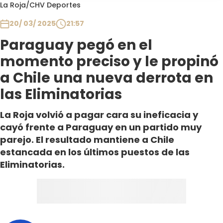
Programas
La Roja
/
CHV Deportes
20/ 03/ 2025
21:57
Club De La Comedia
Contigo en Directo
Paraguay pegó en el
Plan Perfecto
momento preciso y le propinó
El Tiempo
a Chile una nueva derrota en
Sabingo
las Eliminatorias
Todos Los Programas
La Roja volvió a pagar cara su ineficacia y
cayó frente a Paraguay en un partido muy
parejo. El resultado mantiene a Chile
estancada en los últimos puestos de las
Eliminatorias.