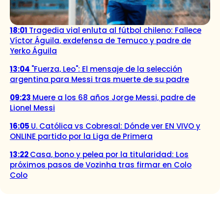
18:01
Tragedia vial enluta al fútbol chileno: Fallece
Víctor Águila, exdefensa de Temuco y padre de
Yerko Águila
13:04
"Fuerza, Leo": El mensaje de la selección
argentina para Messi tras muerte de su padre
09:23
Muere a los 68 años Jorge Messi, padre de
Lionel Messi
16:05
U. Católica vs Cobresal: Dónde ver EN VIVO y
ONLINE partido por la Liga de Primera
13:22
Casa, bono y pelea por la titularidad: Los
próximos pasos de Vozinha tras firmar en Colo
Colo