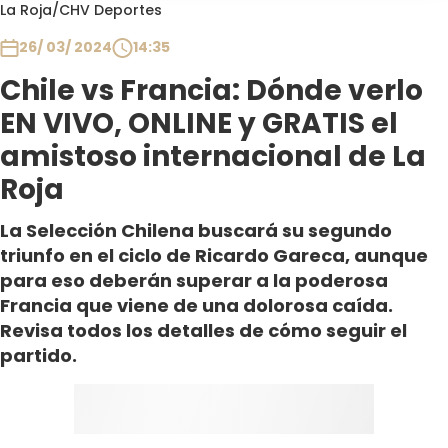
Programas
La Roja
/
CHV Deportes
26/ 03/ 2024
14:35
Club De La Comedia
Contigo en Directo
Chile vs Francia: Dónde verlo
Plan Perfecto
EN VIVO, ONLINE y GRATIS el
El Tiempo
amistoso internacional de La
Sabingo
Roja
Todos Los Programas
La Selección Chilena buscará su segundo
triunfo en el ciclo de Ricardo Gareca, aunque
para eso deberán superar a la poderosa
Francia que viene de una dolorosa caída.
Revisa todos los detalles de cómo seguir el
partido.