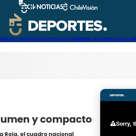
hileno
La Roja
Fútbol Internacional
Redes Sociales
Copa Lib
resumen y compacto
a Roja, el cuadro nacional