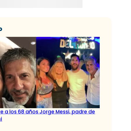
o
e a los 68 años Jorge Messi, padre de
i