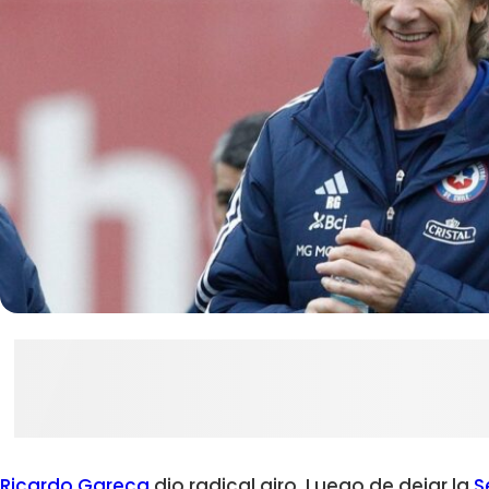
Ricardo Gareca
dio radical giro. Luego de dejar la
S