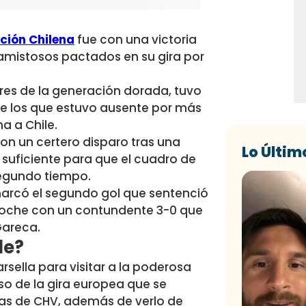
ción Chilena
fue con una victoria
s amistosos pactados en su gira por
ores de la generación dorada, tuvo
de los que estuvo ausente por más
a a Chile.
on un certero disparo tras una
Lo Últim
 suficiente para que el cuadro de
segundo tiempo.
arcó el segundo gol que sentenció
la noche con un contundente 3-0 que
Gareca.
le?
sella para visitar a la poderosa
o de la gira europea que se
llas de CHV, además de verlo de