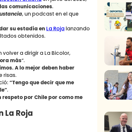
e las comunicaciones
.
Sustancia
, un podcast en el que
dar su estadía en
La Roja
lanzando
ltados obtenidos.
olver a dirigir a La Bicolor,
hora más
“.
imos. A lo mejor deben haber
e risas.
ció:
“Tengo que decir que me
le”
.
n respeto por Chile por como me
 La Roja