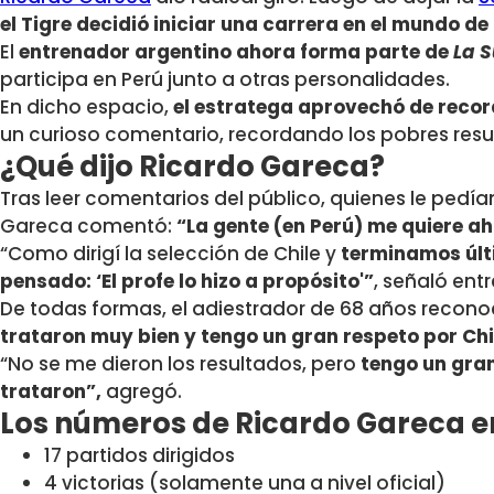
el Tigre decidió iniciar una carrera en el mundo d
El
entrenador argentino ahora forma parte de
La 
participa en Perú junto a otras personalidades.
En dicho espacio,
el estratega aprovechó de recor
un curioso comentario, recordando los pobres resu
¿Qué dijo Ricardo Gareca?
Tras leer comentarios del público, quienes le pedían v
Gareca comentó:
“La gente (en Perú) me quiere a
“Como dirigí la selección de Chile y
terminamos últ
pensado: ‘El profe lo hizo a propósito'”
, señaló entr
De todas formas, el adiestrador de 68 años recono
trataron muy bien y tengo un gran respeto por Chi
“No se me dieron los resultados, pero
tengo un gra
trataron”,
agregó.
Los números de Ricardo Gareca en
17 partidos dirigidos
4 victorias (solamente una a nivel oficial)