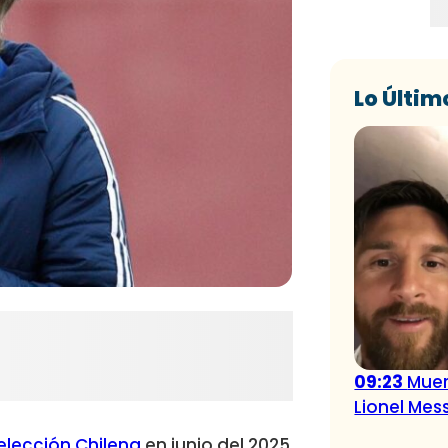
Lo Últim
09:23
Muer
Lionel Mess
elección Chilena
en junio del 2025,