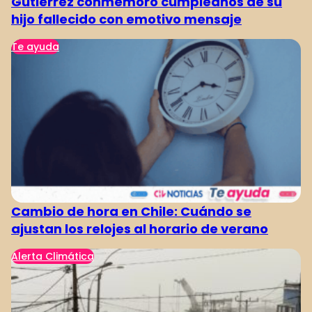
Gutiérrez conmemoró cumpleaños de su
hijo fallecido con emotivo mensaje
Te ayuda
Cambio de hora en Chile: Cuándo se
ajustan los relojes al horario de verano
Alerta Climática