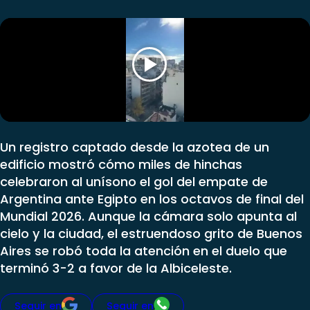
Programas
Club De La Comedia
Contigo en Directo
Plan Perfecto
El Tiempo
Sabingo
Todos Los Programas
Un registro captado desde la azotea de un
edificio mostró cómo miles de hinchas
celebraron al unísono el gol del empate de
Argentina ante Egipto en los octavos de final del
Mundial 2026. Aunque la cámara solo apunta al
cielo y la ciudad, el estruendoso grito de Buenos
Aires se robó toda la atención en el duelo que
terminó 3-2 a favor de la Albiceleste.
Seguir en
Seguir en