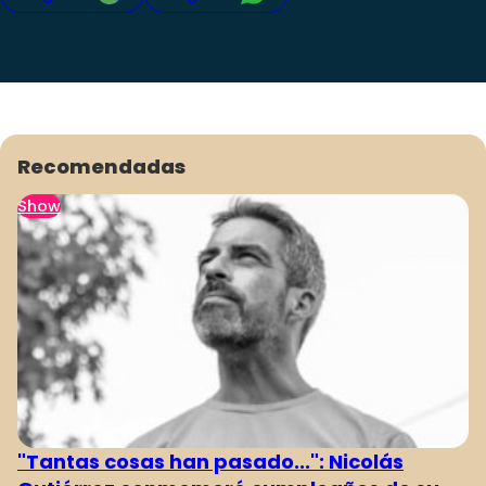
Recomendadas
Show
"Tantas cosas han pasado...": Nicolás