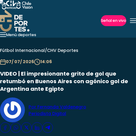
Señal en vivo
Imperdibles
Menú deportes
La Roja
Fútbol Internacional
Redes Sociales
Copa Liber
Fútbol Chileno
Fútbol Internacional
/
CHV Deportes
07/ 07/ 2026
14:06
VIDEO | El impresionante grito de gol que
retumbó en Buenos Aires con agónico gol de
Argentina ante Egipto
Por Fernanda Valdenegro
Periodista Digital