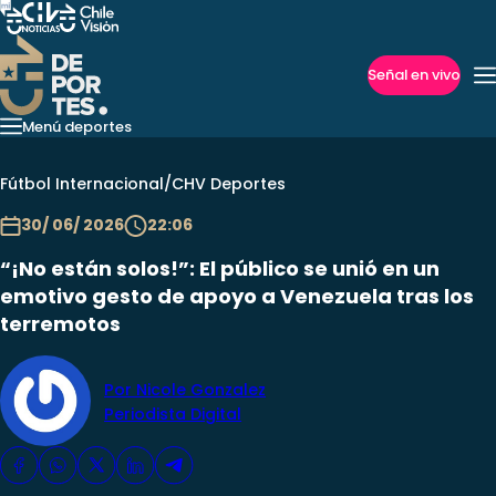
Señal en vivo
Imperdibles
Menú deportes
La Roja
Fútbol Internacional
Redes Sociales
Copa Liber
Fútbol Chileno
Fútbol Internacional
/
CHV Deportes
30/ 06/ 2026
22:06
“¡No están solos!”: El público se unió en un
emotivo gesto de apoyo a Venezuela tras los
terremotos
Por Nicole Gonzalez
Periodista Digital