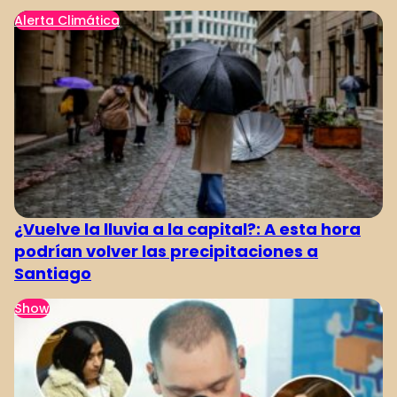
Alerta Climática
¿Vuelve la lluvia a la capital?: A esta hora
podrían volver las precipitaciones a
Santiago
Show