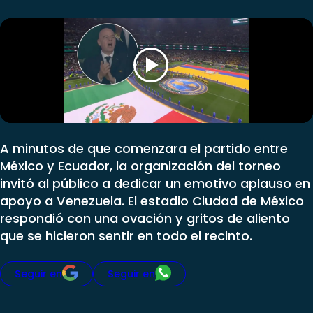
Programas
Club De La Comedia
Contigo en Directo
Plan Perfecto
El Tiempo
Sabingo
Todos Los Programas
A minutos de que comenzara el partido entre
México y Ecuador, la organización del torneo
invitó al público a dedicar un emotivo aplauso en
apoyo a Venezuela. El estadio Ciudad de México
respondió con una ovación y gritos de aliento
que se hicieron sentir en todo el recinto.
Seguir en
Seguir en