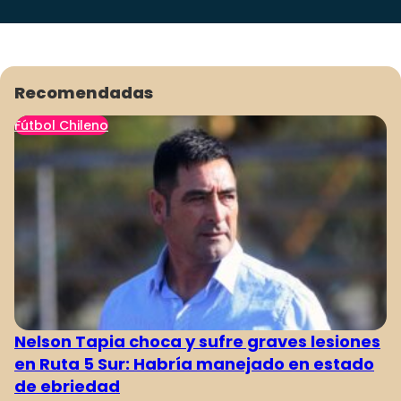
Recomendadas
Fútbol Chileno
Nelson Tapia choca y sufre graves lesiones
en Ruta 5 Sur: Habría manejado en estado
de ebriedad