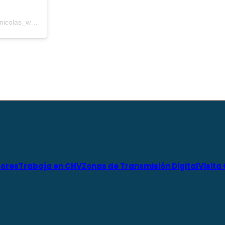
Una publicación compartida por NICOLAS WILLIAMS ARTHUER (@nicolas_williams9)
ores
Trabaja en CHV
Zonas de Transmisión Digital
Visita