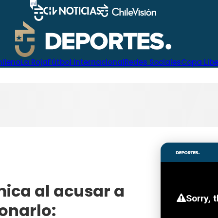
hileno
La Roja
Fútbol Internacional
Redes Sociales
Copa Lib
ica al acusar a
onarlo: