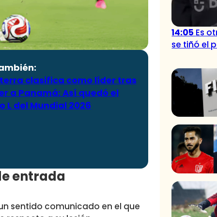
14:05
Es o
se tiñó el 
también:
terra clasifica como líder tras
er a Panamá: Así quedó el
o L del Mundial 2026
de entrada
ó un sentido comunicado en el que