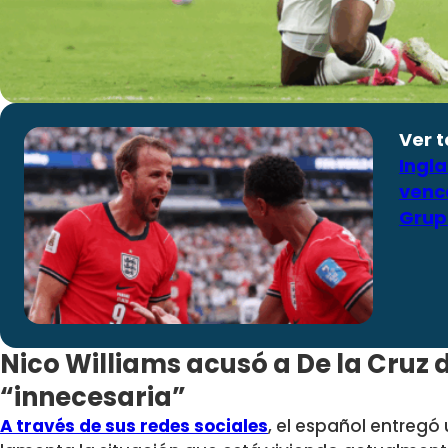
Ver 
Ingla
venc
Grup
Nico Williams acusó a De la Cruz 
“innecesaria”
A través de sus redes sociales
, el español entreg