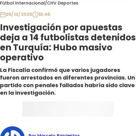
Programas
Fútbol Internacional
/
CHV Deportes
26/ 12/ 2025
10:46
Club De La Comedia
Contigo en Directo
Investigación por apuestas
Plan Perfecto
deja a 14 futbolistas detenidos
El Tiempo
en Turquía: Hubo masivo
Sabingo
operativo
Todos Los Programas
La Fiscalía confirmó que varios jugadores
fueron arrestados en diferentes provincias. Un
partido con penales fallados habría sido clave
en la investigación.
Por Marcelo Barrientos