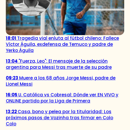
18:01
Tragedia vial enluta al fútbol chileno: Fallece
Víctor Águila, exdefensa de Temuco y padre de
Yerko Águila
13:04
"Fuerza, Leo": El mensaje de la selección
argentina para Messi tras muerte de su padre
09:23
Muere a los 68 años Jorge Messi, padre de
Lionel Messi
16:05
U. Católica vs Cobresal: Dónde ver EN VIVO y
ONLINE partido por la Liga de Primera
13:22
Casa, bono y pelea por la titularidad: Los
próximos pasos de Vozinha tras firmar en Colo
Colo