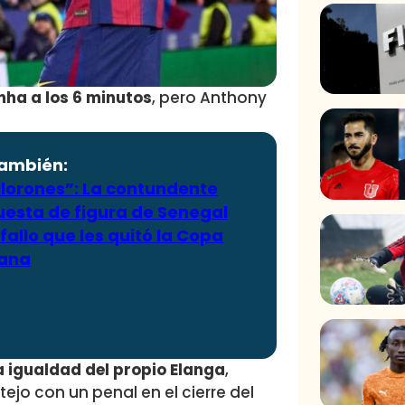
nha a los 6 minutos
, pero Anthony
también:
llorones”: La contundente
uesta de figura de Senegal
fallo que les quitó la Copa
cana
la igualdad del propio Elanga
,
ejo con un penal en el cierre del