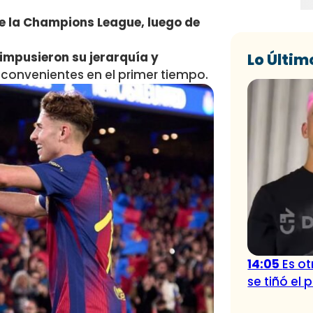
de la Champions League, luego de
impusieron su jerarquía y
Lo Últim
nconvenientes en el primer tiempo.
14:05
Es o
se tiñó el 