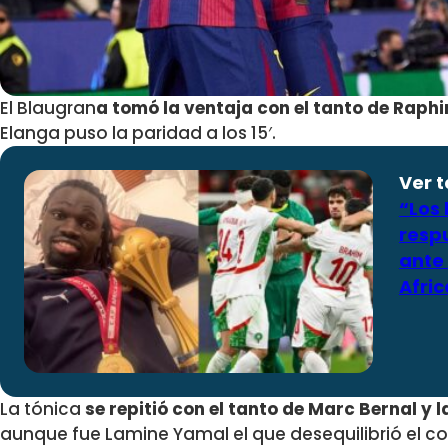
El Blaugran
a tomó la ventaja con el tanto de Raphi
Elanga puso la paridad a los 15′.
Ver 
“Los 
resp
ante 
Afri
La tónica
se repitió con el tanto de Marc Bernal y 
aunque fue Lamine Yamal el que desequilibrió el cot