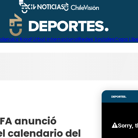
hileno
La Roja
Fútbol Internacional
Redes Sociales
Copa Lib
FIFA anunció
l calendario del