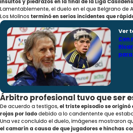
insultos y piedrazos en la final de la Liga Casilden
Lamentablemente, el duelo en el que Belgrano de A
Los Molinos
t
erminó en serios incidentes que rápid
Ver 
Con m
Rica
para 
Árbitro profesional tuvo que ser e
De acuerdo a testigos,
el triste episodio se origin
rojas por lado
debido a lo candentente que estaba
Una vez concluido el duelo, imágenes mostraron 
el camarín a causa de que jugadores e hinchas com