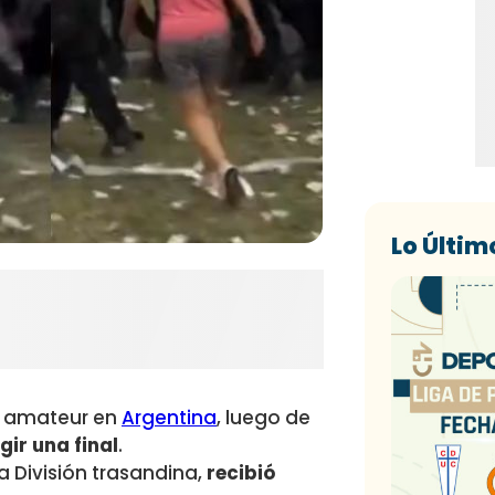
Lo Últim
ol amateur en
Argentina
, luego de
gir una final
.
a División trasandina,
recibió