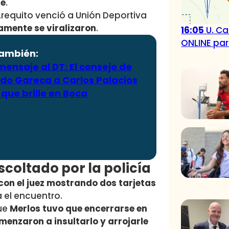
se
.
requito venció a Unión Deportiva
amente se viralizaron
.
16:05
U. Ca
ONLINE par
también:
ensaje al DT: El consejo de
rdo Gareca a Carlos Palacios
que brille en Boca
scoltado por la policía
ó con el juez mostrando dos tarjetas
 el encuentro.
que
Merlos tuvo que encerrarse en
enzaron a insultarlo y arrojarle