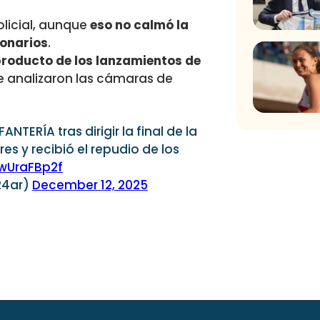
olicial, aunque
eso no calmó la
ionarios
.
producto de los lanzamientos de
se analizaron las cámaras de
NTERÍA tras dirigir la final de la
es y recibió el repudio de los
DwUraFBp2f
24ar)
December 12, 2025