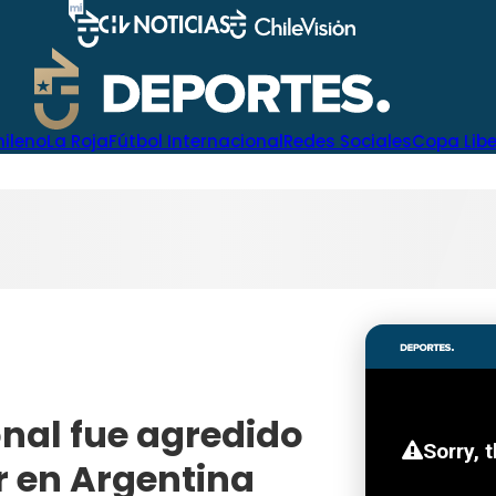
hileno
La Roja
Fútbol Internacional
Redes Sociales
Copa Lib
onal fue agredido
r en Argentina