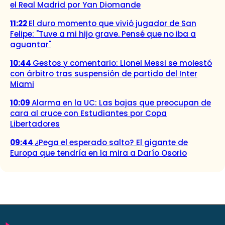
el Real Madrid por Yan Diomande
11:22
El duro momento que vivió jugador de San
Felipe: "Tuve a mi hijo grave. Pensé que no iba a
aguantar"
10:44
Gestos y comentario: Lionel Messi se molestó
con árbitro tras suspensión de partido del Inter
Miami
10:09
Alarma en la UC: Las bajas que preocupan de
cara al cruce con Estudiantes por Copa
Libertadores
09:44
¿Pega el esperado salto? El gigante de
Europa que tendría en la mira a Darío Osorio