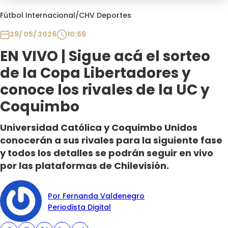
Programas
Fútbol Internacional
/
CHV Deportes
Club De La Comedia
29/ 05/ 2026
10:56
Contigo en Directo
EN VIVO | Sigue acá el sorteo
Plan Perfecto
de la Copa Libertadores y
El Tiempo
conoce los rivales de la UC y
Sabingo
Coquimbo
Todos Los Programas
Universidad Católica y Coquimbo Unidos
conocerán a sus rivales para la siguiente fase
y todos los detalles se podrán seguir en vivo
por las plataformas de Chilevisión.
Por Fernanda Valdenegro
Periodista Digital