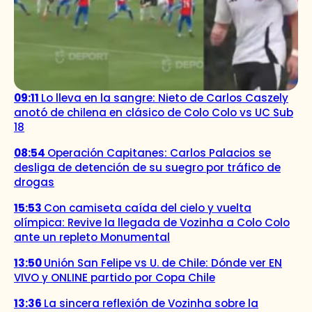
09:11
Lo lleva en la sangre: Nieto de Carlos Caszely
anotó de chilena en clásico de Colo Colo vs UC Sub
18
08:54
Operación Capitanes: Carlos Palacios se
desliga de detención de su suegro por tráfico de
drogas
15:53
Con camiseta caída del cielo y vuelta
olímpica: Revive la llegada de Vozinha a Colo Colo
ante un repleto Monumental
13:50
Unión San Felipe vs U. de Chile: Dónde ver EN
VIVO y ONLINE partido por Copa Chile
13:36
La sincera reflexión de Vozinha sobre la