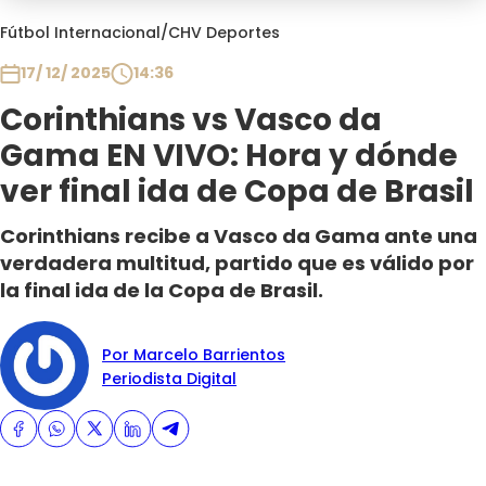
Programas
Fútbol Internacional
/
CHV Deportes
Club De La Comedia
17/ 12/ 2025
14:36
Contigo en Directo
Corinthians vs Vasco da
Plan Perfecto
Gama EN VIVO: Hora y dónde
El Tiempo
ver final ida de Copa de Brasil
Sabingo
Todos Los Programas
Corinthians recibe a Vasco da Gama ante una
verdadera multitud, partido que es válido por
la final ida de la Copa de Brasil.
Por Marcelo Barrientos
Periodista Digital