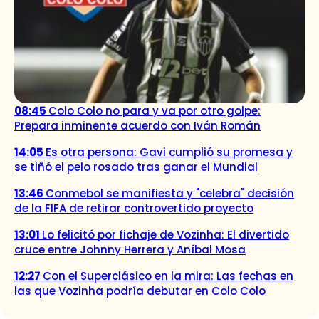
08:45
Colo Colo no para y va por otro golpe:
Prepara inminente acuerdo con Iván Román
14:05
Es otra persona: Gavi cumplió su promesa y
se tiñó el pelo rosado tras ganar el Mundial
13:46
Conmebol se manifiesta y "celebra" decisión
de la FIFA de retirar controvertido proyecto
13:01
Lo felicitó por fichaje de Vozinha: El divertido
cruce entre Johnny Herrera y Aníbal Mosa
12:27
Con el Superclásico en la mira: Las fechas en
las que Vozinha podría debutar en Colo Colo