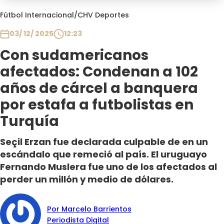
Programas
Fútbol Internacional
/
CHV Deportes
Club De La Comedia
03/ 12/ 2025
12:23
Contigo en Directo
Con sudamericanos
Plan Perfecto
afectados: Condenan a 102
El Tiempo
años de cárcel a banquera
Sabingo
por estafa a futbolistas en
Todos Los Programas
Turquía
Seçil Erzan fue declarada culpable de en un
escándalo que remeció al país. El uruguayo
Fernando Muslera fue uno de los afectados al
perder un millón y medio de dólares.
Por Marcelo Barrientos
Periodista Digital