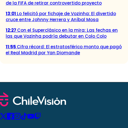
de la FIFA de retirar controvertido proyecto
13:01
Lo felicitó por fichaje de Vozinha: El divertido
cruce entre Johnny Herrera y Aníbal Mosa
12:27
Con el Superclásico en la mira: Las fechas en
las que Vozinha podría debutar en Colo Colo
11:55
Cifra récord: El estratosférico monto que pagó
el Real Madrid por Yan Diomande