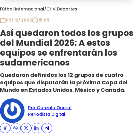
Programas
Fútbol Internacional
/
CHV Deportes
Club De La Comedia
05/ 12/ 2025
16:09
Contigo en Directo
Así quedaron todos los grupos
Plan Perfecto
del Mundial 2026: A estos
El Tiempo
equipos se enfrentarán los
Sabingo
sudamericanos
Todos Los Programas
Quedaron definidos los 12 grupos de cuatro
equipos que disputarán la próxima Copa del
Mundo en Estados Unidos, México y Canadá.
Por Gonzalo Querol
Periodista Digital