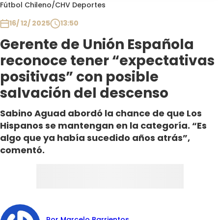
Programas
Fútbol Chileno
/
CHV Deportes
16/ 12/ 2025
13:50
Club De La Comedia
Contigo en Directo
Gerente de Unión Española
Plan Perfecto
reconoce tener “expectativas
El Tiempo
positivas” con posible
Sabingo
salvación del descenso
Todos Los Programas
Sabino Aguad abordó la chance de que Los
Hispanos se mantengan en la categoría. “Es
algo que ya había sucedido años atrás”,
comentó.
Por Marcelo Barrientos