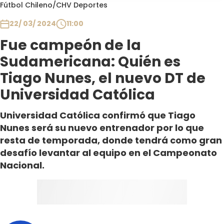
Programas
Fútbol Chileno
/
CHV Deportes
22/ 03/ 2024
11:00
Club De La Comedia
Contigo en Directo
Fue campeón de la
Plan Perfecto
Sudamericana: Quién es
El Tiempo
Tiago Nunes, el nuevo DT de
Sabingo
Universidad Católica
Todos Los Programas
Universidad Católica confirmó que Tiago
Nunes será su nuevo entrenador por lo que
resta de temporada, donde tendrá como gran
desafío levantar al equipo en el Campeonato
Nacional.