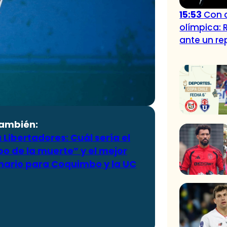
15:53
Con c
olímpica: 
ante un r
también:
Libertadores: Cuál sería el
o de la muerte” y el mejor
nario para Coquimbo y la UC