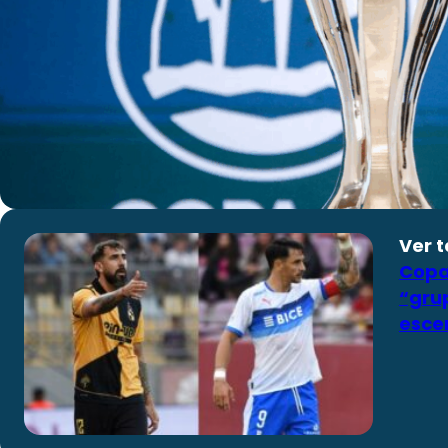
Ver 
Copa 
“grup
esce