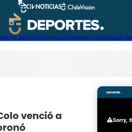
hileno
La Roja
Fútbol Internacional
Redes Sociales
Copa Lib
Colo venció a
coronó