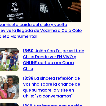
amiseta caída del cielo y vuelta
Revive la llegada de Vozinha a Colo Colo
epleto Monumental
13:50
Unión San Felipe vs U. de
Chile: Dónde ver EN VIVO y
ONLINE partido por Copa
Chile
13:36
La sincera reflexión de
Vozinha sobre la chance de
que su madre lo visite en
Chile: "Ya conversamos"