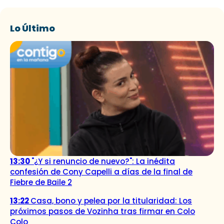
Lo Último
13:30
"¿Y si renuncio de nuevo?": La inédita
confesión de Cony Capelli a días de la final de
Fiebre de Baile 2
13:22
Casa, bono y pelea por la titularidad: Los
próximos pasos de Vozinha tras firmar en Colo
Colo