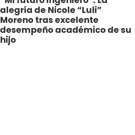
“Mi futuro ingeniero”: La
alegría de Nicole “Luli”
Moreno tras excelente
desempeño académico de su
hijo
Aunque la relación que mantiene con su hijo la
maneja bajo especial reserva, la modelo fue
hasta Instagram para felicitar a Francisco por
su cumpleaños número 20 y por las
destacadas calificaciones que obtuvo este
año.