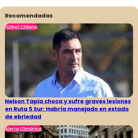
Recomendadas
Fútbol Chileno
Nelson Tapia choca y sufre graves lesiones
en Ruta 5 Sur: Habría manejado en estado
de ebriedad
Alerta Climática