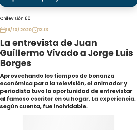
Programas
Club De La Comedia
Chilevisión 60
Contigo en Directo
19/ 10/ 2020
13:13
Plan Perfecto
La entrevista de Juan
El Tiempo
Guillermo Vivado a Jorge Luis
Sabingo
Borges
Todos Los Programas
Aprovechando los tiempos de bonanza
económica para la televisión, el animador y
periodista tuvo la oportunidad de entrevistar
al famoso escritor en su hogar. La experiencia,
según cuenta, fue inolvidable.