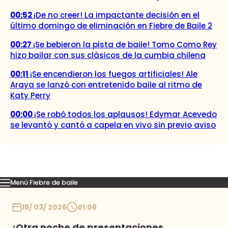
00:52
¡De no creer! La impactante decisión en el
último domingo de eliminación en Fiebre de Baile 2
00:27
¡Se bebieron la pista de baile! Tomo Como Rey
hizo bailar con sus clásicos de la cumbia chilena
00:11
¡Se encendieron los fuegos artificiales! Ale
Araya se lanzó con entretenido baile al ritmo de
Katy Perry
00:00
¡Se robó todos los aplausos! Edymar Acevedo
se levantó y cantó a capela en vivo sin previo aviso
Menú Fiebre de baile
Mejores Momentos
Presentaciones
El VAR-After del baile
Capitu
Inicio
18/ 03/ 2026
01:06
¡Otra noche de presentaciones