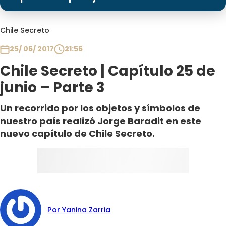
Programas
Club De La Comedia
Chile Secreto
Contigo en Directo
25/ 06/ 2017
21:56
Plan Perfecto
Chile Secreto | Capítulo 25 de
El Tiempo
junio – Parte 3
Sabingo
Todos Los Programas
Un recorrido por los objetos y símbolos de
nuestro país realizó Jorge Baradit en este
nuevo capítulo de Chile Secreto.
Por Yanina Zarria