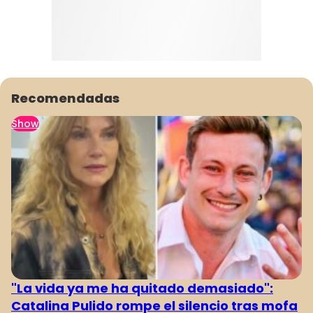
Recomendadas
Show
"La vida ya me ha quitado demasiado":
Catalina Pulido rompe el silencio tras mofa