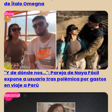
de Ítalo Omegna
Show
"Y de dónde nos...": Pareja de Naya Fácil
expone a usuario tras polémica por gastos
en viaje a Perú
Nacional