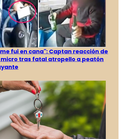
 me fui en cana": Captan reacción de
 micro tras fatal atropello a peatón
ayante