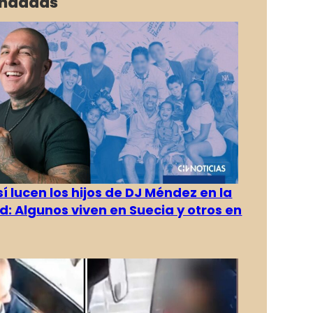
ndadas
í lucen los hijos de DJ Méndez en la
d: Algunos viven en Suecia y otros en