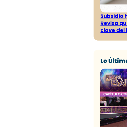
Subsidio 
Revisa qu
clave del
Lo Últim