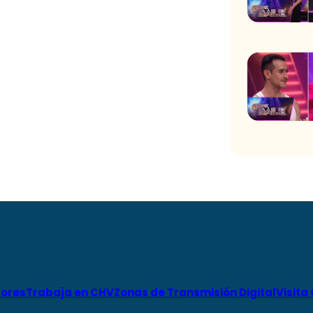
ores
Trabaja en CHV
Zonas de Transmisión Digital
Visita