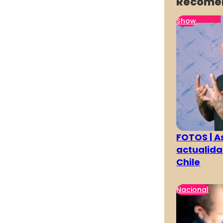
Recome
Show
FOTOS | As
actualida
Chile
Nacional