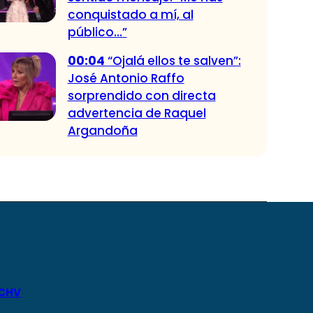
conquistado a mí, al
público…”
00:04
“Ojalá ellos te salven”:
José Antonio Raffo
sorprendido con directa
advertencia de Raquel
Argandoña
 CHV