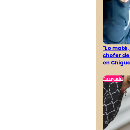
"Lo maté,
chofer de
en Chigu
Te ayuda