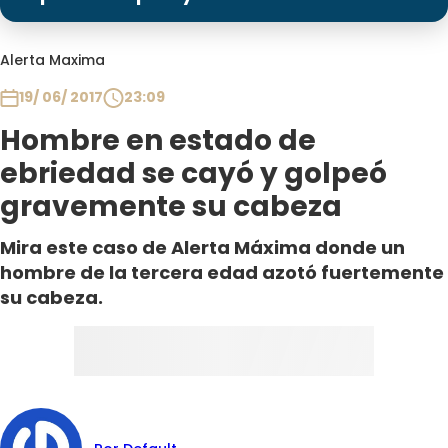
Programas
Club De La Comedia
Alerta Maxima
Contigo en Directo
19/ 06/ 2017
23:09
Plan Perfecto
Hombre en estado de
El Tiempo
ebriedad se cayó y golpeó
Sabingo
gravemente su cabeza
Todos Los Programas
Mira este caso de Alerta Máxima donde un
hombre de la tercera edad azotó fuertemente
su cabeza.