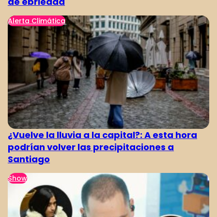
de ebriedad
Alerta Climática
¿Vuelve la lluvia a la capital?: A esta hora
podrían volver las precipitaciones a
Santiago
Show