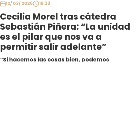
12/ 03/ 2026
19:33
Cecilia Morel tras cátedra
Sebastián Piñera: “La unidad
es el pilar que nos va a
permitir salir adelante”
“Si hacemos las cosas bien, podemos
recuperar el desarrollo y crecimiento que
sembró el presidente Piñera”, señaló el
mandatario José Antonio Kast durante la
cátedra.
Por Daniela Aste