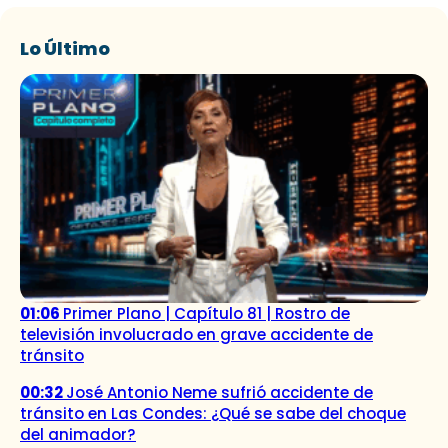
Lo Último
01:06
Primer Plano | Capítulo 81 | Rostro de
televisión involucrado en grave accidente de
tránsito
00:32
José Antonio Neme sufrió accidente de
tránsito en Las Condes: ¿Qué se sabe del choque
del animador?