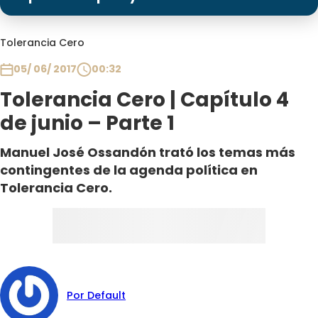
Programas
Club De La Comedia
Tolerancia Cero
Contigo en Directo
05/ 06/ 2017
00:32
Plan Perfecto
Tolerancia Cero | Capítulo 4
El Tiempo
de junio – Parte 1
Sabingo
Todos Los Programas
Manuel José Ossandón trató los temas más
contingentes de la agenda política en
Tolerancia Cero.
Por Default