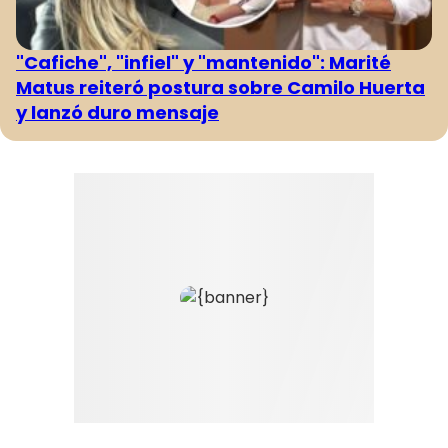
"Cafiche", "infiel" y "mantenido": Marité
Matus reiteró postura sobre Camilo Huerta
y lanzó duro mensaje