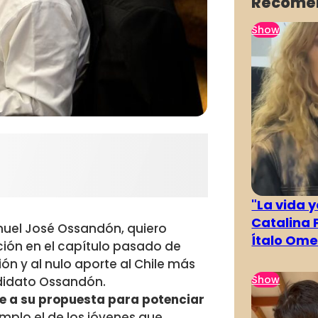
Recome
Show
"La vida 
Catalina 
Manuel José Ossandón, quiero
Ítalo Om
ción en el capítulo pasado de
ón y al nulo aporte al Chile más
Show
ndidato Ossandón.
ere a su propuesta para potenciar
plo el de los jóvenes que