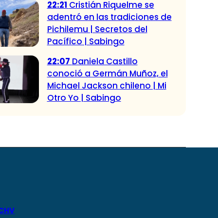
22:21
Cristián Riquelme se
adentró en las tradiciones de
Pichilemu | Secretos del
Pacífico | Sabingo
22:07
Daniela Castillo
conoció a Germán Muñoz, el
Michael Jackson chileno | Mi
Otro Yo | Sabingo
 CHV