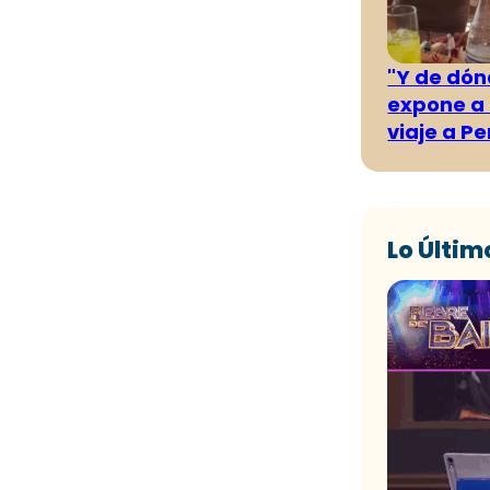
"Y de dónd
expone a 
viaje a Pe
Lo Últim