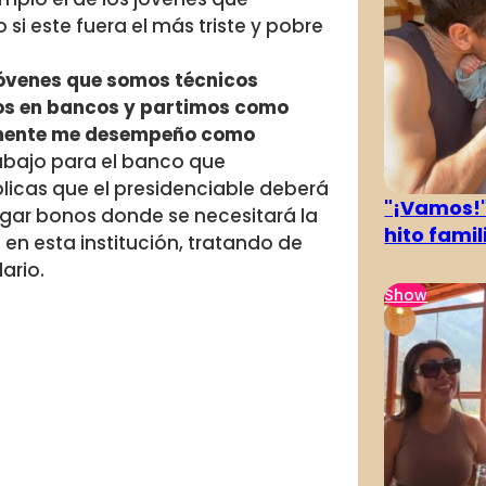
i este fuera el más triste y pobre
venes que somos técnicos
mos en bancos y partimos como
almente me desempeño como
abajo para el banco que
licas que el presidenciable deberá
"¡Vamos!
gar bonos donde se necesitará la
hito famil
en esta institución, tratando de
dario.
Show