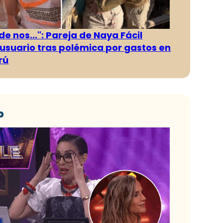
e nos...": Pareja de Naya Fácil
usuario tras polémica por gastos en
rú
o