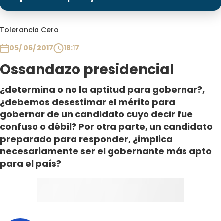
Programas
Club De La Comedia
Tolerancia Cero
Contigo en Directo
05/ 06/ 2017
18:17
Plan Perfecto
Ossandazo presidencial
El Tiempo
Sabingo
¿determina o no la aptitud para gobernar?,
Todos Los Programas
¿debemos desestimar el mérito para
gobernar de un candidato cuyo decir fue
confuso o débil? Por otra parte, un candidato
preparado para responder, ¿implica
necesariamente ser el gobernante más apto
para el país?