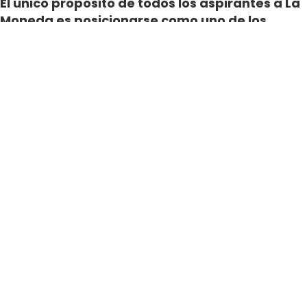
El único propósito de todos los aspirantes a La
Moneda es posicionarse como uno de los
candidatos que pasará a segunda vuelta.
Por Fernanda Valdenegro
Periodista Digital