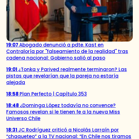
19:07
Abogado denunció a pdte. Kast en
Contraloría por "falseamiento de la realidad" tras
cadena nacional: Gobierno salió al paso
19:01
¿Tonka y Parived realmente terminaron? Las
pistas que revelarían que la pareja no estaría
alejada
18:58
Plan Perfecto | Capítulo 353
18:48
¿Dominga López todavía no convence?
Famosos revelan si le tienen fe a la nueva Miss
Universo Chile
18:31
JC Rodríguez criticó a Nicolás Larraín por
“chaqueteo” a la TV nacional: “En Chile nos tiramos