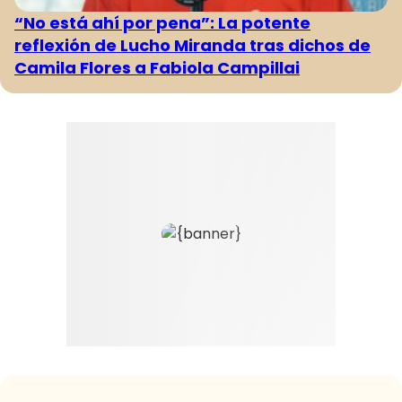
“No está ahí por pena”: La potente
reflexión de Lucho Miranda tras dichos de
Camila Flores a Fabiola Campillai