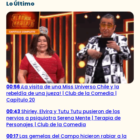
Lo Último
00:56
¡La visita de una Miss Universo Chile y la
rebeldía de una jueza! | Club de la Comedia |
Capítulo 20
00:43
Shirley, Elvira y Tutu Tutu pusieron de los
nervios a psiquiatra Serena Mente | Terapia de
Personajes | Club de la Comedia
00:17
Las gemelas del Campo hicieron rabiar a la