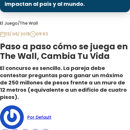
Programas
impactan al país y al mundo.
Club De La Comedia
El Juego
/
The Wall
Contigo en Directo
Plan Perfecto
13/ 06/ 2018
09:53
El Tiempo
Paso a paso cómo se juega en
Sabingo
The Wall, Cambia Tu Vida
Todos Los Programas
El concurso es sencillo. La pareja debe
contestar preguntas para ganar un máximo
de 250 millones de pesos frente a un muro de
12 metros (equivalente a un edificio de cuatro
pisos).
Por Default