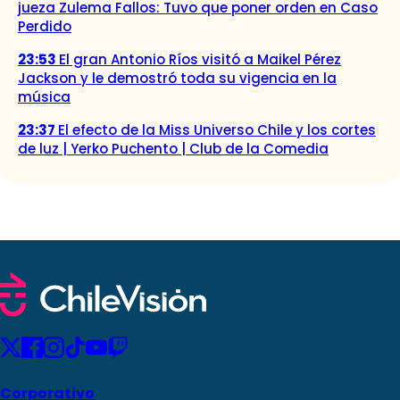
jueza Zulema Fallos: Tuvo que poner orden en Caso
Perdido
23:53
El gran Antonio Ríos visitó a Maikel Pérez
Jackson y le demostró toda su vigencia en la
música
23:37
El efecto de la Miss Universo Chile y los cortes
de luz | Yerko Puchento | Club de la Comedia
Corporativo