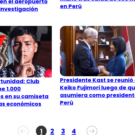
en el aeropuerto
en Perú
investigación
Presidente Kast se reunió
rtunidad: Club
Keiko Fujimori luego de q
e 1.000
asumiera como president
s en su camiseta
Perú
as económicos
1
2
3
4