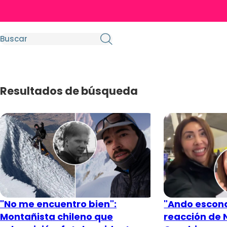
Resultados de búsqueda
"No me encuentro bien":
"Ando escon
Montañista chileno que
reacción de N