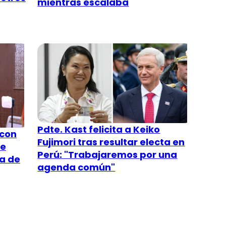
mientras escalaba
Pdte. Kast felicita a Keiko
 con
Fujimori tras resultar electa en
ue
Perú: "Trabajaremos por una
a de
agenda común"