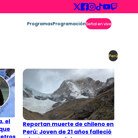
Programas
Programación
Señal en vivo
Perú
, el
Reportan muerte de chileno en
 que
Perú: Joven de 21 años falleció
metros