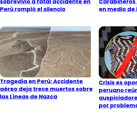
sobrevivió a fatal accidente en
Carabineros 
Perú rompió el silencio
en medio de 
Tragedia en Perú: Accidente
Crisis es opo
aéreo deja trece muertos sobre
peruano reún
las Líneas de Nazca
auspiciadore
por problem