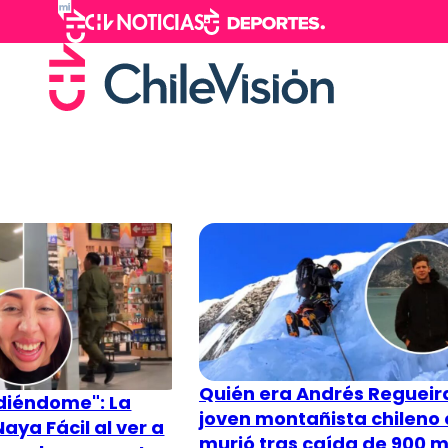
Quién era Andrés Regueira
diéndome": La
joven montañista chileno
aya Fácil al ver a
murió tras caída de 900 