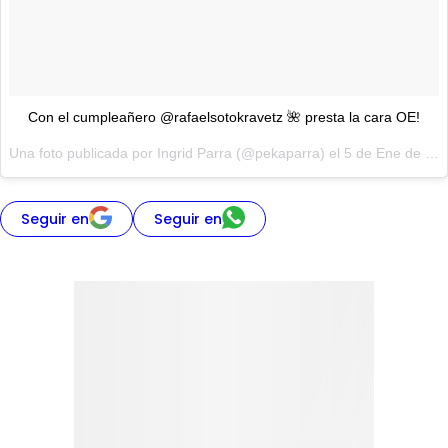
Con el cumpleañero @rafaelsotokravetz 🌺 presta la cara OE!
Una foto publicada por Ingrid Parra (@pekaparra) el 5 de Ene de 2017 a la(s) 10:14 PST
Seguir en
Seguir en