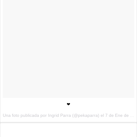
❤
Una foto publicada por Ingrid Parra (@pekaparra) el 7 de Ene de 2017 a la(s) 12:24 PST