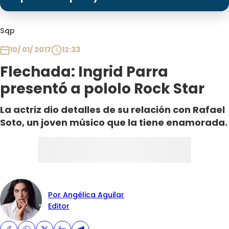
Programas
Club De La Comedia
Sqp
Contigo en Directo
10/ 01/ 2017
12:33
Plan Perfecto
Flechada: Ingrid Parra
El Tiempo
presentó a pololo Rock Star
Sabingo
Todos Los Programas
La actriz dio detalles de su relación con Rafael
Soto, un joven músico que la tiene enamorada.
Por Angélica Aguilar
Editor