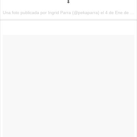
🌷
Una foto publicada por Ingrid Parra (@pekaparra) el 4 de Ene de 2017 a la(s) 4:49 PST