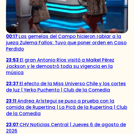
00:17
Las gemelas del Campo hicieron rabiar a la
jueza Zulema Fallos: Tuvo que poner orden en Caso
Perdido
23:53
El gran Antonio Ríos visitó a Maikel Pérez
Jackson y le demostró toda su vigencia en la
música
23:37
El efecto de la Miss Universo Chile y los cortes
de luz | Yerko Puchento | Club de la Comedia
23:11
Andrea Arístegui se puso a prueba con la
comida de Rupertina | La Picá de la Rupertina | Club
de la Comedia
23:07
CHV Noticias Central | Jueves 6 de agosto de
2026