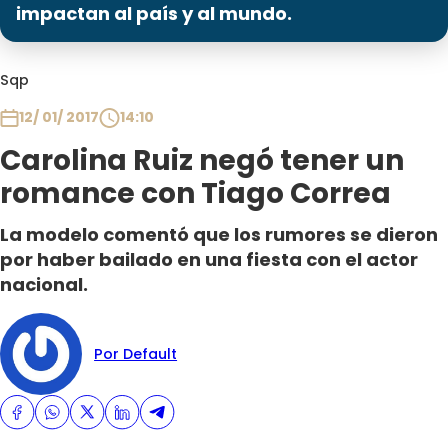
Programas
impactan al país y al mundo.
Club De La Comedia
Sqp
Contigo en Directo
Plan Perfecto
12/ 01/ 2017
14:10
El Tiempo
Carolina Ruiz negó tener un
Sabingo
romance con Tiago Correa
Todos Los Programas
La modelo comentó que los rumores se dieron
por haber bailado en una fiesta con el actor
nacional.
Por Default