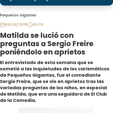
Programas
Club De La Comedia
Pequenos Gigantes
Contigo en Directo
05/ 02/ 2015
00:29
Plan Perfecto
Matilda se lució con
El Tiempo
preguntas a Sergio Freire
Sabingo
poniéndolo en aprietos
Todos Los Programas
El entrevistado de esta semana que se
sometió a las inquietudes de los carismáticos
de Pequeños Gigantes, fue el comediante
Sergio Freire, que se vio en aprietos tras las
variadas preguntas de los niños, en especial
de Matilda, que era una seguidora de El Club
de la Comedia.