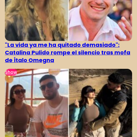
"La vida ya me ha quitado demasiado":
Catalina Pulido rompe el silencio tras mofa
de Ítalo Omegna
Show