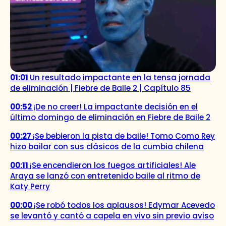
01:01
Un resultado impactante en la tensa jornada
de eliminación | Fiebre de Baile 2 | Capítulo 85
00:52
¡De no creer! La impactante decisión en el
último domingo de eliminación en Fiebre de Baile 2
00:27
¡Se bebieron la pista de baile! Tomo Como Rey
hizo bailar con sus clásicos de la cumbia chilena
00:11
¡Se encendieron los fuegos artificiales! Ale
Araya se lanzó con entretenido baile al ritmo de
Katy Perry
00:00
¡Se robó todos los aplausos! Edymar Acevedo
se levantó y cantó a capela en vivo sin previo aviso