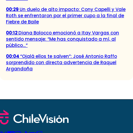
00:29
Un duelo de alto impacto: Cony Capelli y Vale
Roth se enfrentaron por el primer cupo a la final de
Fiebre de Baile
00:12
Diana Bolocco emocionó a Itay Vargas con
sentido mensaje: “Me has conquistado a mí, al
público…”
00:04
“Ojalá ellos te salven”: José Antonio Raffo
sorprendido con directa advertencia de Raquel
Argandoña