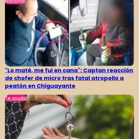
Nacional
"Lo maté, me fui en cana": Captan reacción
de chofer de micro tras fatal atropello a
peatón en Chiguayante
Te ayuda