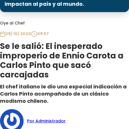
Programas
impactan al país y al mundo.
Club De La Comedia
Oye al Chef
Contigo en Directo
Plan Perfecto
29/ 10/ 2020
09:57
El Tiempo
Se le salió: El inesperado
Sabingo
improperio de Ennio Carota a
Todos Los Programas
Carlos Pinto que sacó
carcajadas
El chef italiano le dio una especial indicación a
Carlos Pinto acompañado de un clásico
modismo chileno.
Por Administrador