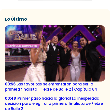
Lo Último
00:56
Las favoritas se enfrentaron para ser la
primera finalista | Fiebre de Baile 2 | Capítulo 84
00:48
¡Primer paso hacia la gloria! La inesperada
decisión para elegir a la primera finalista de Fiebre
de Baile 2