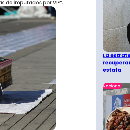
as de imputados por VIF”.
La estra
recuperar
estafa
Nacional