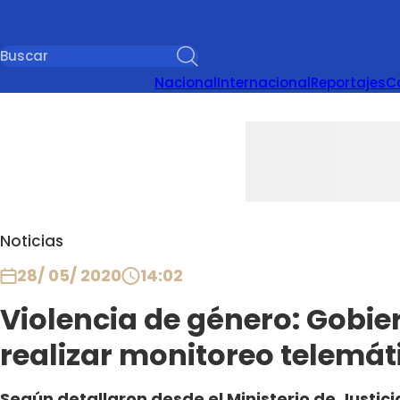
Nacional
Internacional
Reportajes
C
Noticias
28/ 05/ 2020
14:02
Violencia de género: Gobi
realizar monitoreo telemát
Según detallaron desde el Ministerio de Justici