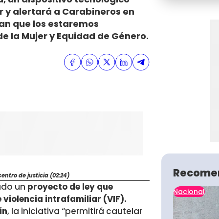
r y alertará a Carabineros en
an que los estaremos
de la Mujer y Equidad de Género.
Recome
ntro de justicia (02:24)
nado un
proyecto de ley que
Nacional
violencia intrafamiliar (VIF).
ín
, la iniciativa “permitirá cautelar