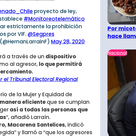
nado_Chile
proyecto de ley,
establece
#Monitoreotelemático
lar estrictamente la prohibición
Por micot
s por VIF.
@Segpres
hace llam
. (@HernanLarrainF)
May 28, 2020
Nacional
ará a través de un
dispositivo
mo al agresor,
lo que permitirá
acercamiento.
 el Tribunal Electoral Regional
erio de la Mujer y Equidad de
 manera eficiente
que se cumplan
eger
así a todas las personas que
jas
“, añadió Larraín.
ero, Macarena Santelices
, indicó
egida” y llamó a “que los agresores