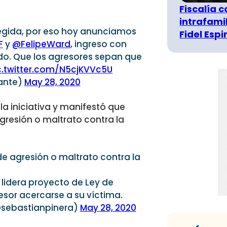
Fiscalía 
intrafami
tegida, por eso hoy anunciamos
Fidel Esp
F
y
@FelipeWard
, ingreso con
do. Que los agresores sepan que
c.twitter.com/N5cjKVVc5U
ante)
May 28, 2020
a la iniciativa y manifestó que
gresión o maltrato contra la
de agresión o maltrato contra la
lidera proyecto de Ley de
esor acercarse a su víctima.
@sebastianpinera)
May 28, 2020