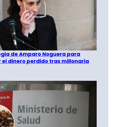
tegia de Amparo Noguera para
 el dinero perdido tras millonaria