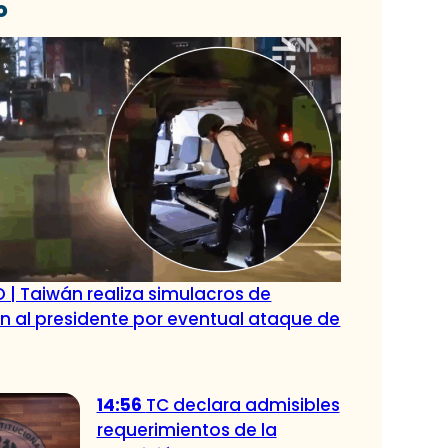
o
 | Taiwán realiza simulacros de
 al presidente por eventual ataque de
14:56
TC declara admisibles
requerimientos de la