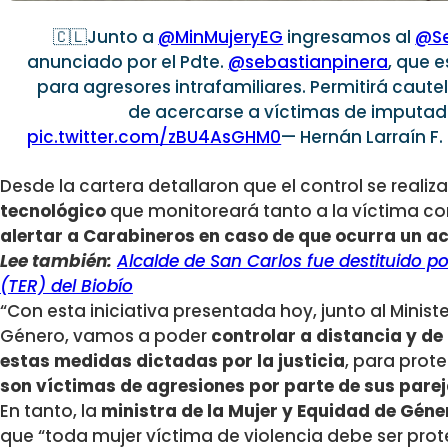
🇨🇱Junto a
@MinMujeryEG
ingresamos al
@Se
anunciado por el Pdte.
@sebastianpinera
, que 
para agresores intrafamiliares. Permitirá caute
de acercarse a víctimas de imputado
pic.twitter.com/zBU4AsGHM0
— Hernán Larraín F
Desde la cartera detallaron que el control se realiz
tecnológico
que monitoreará tanto a la víctima co
alertar a Carabineros en caso de que ocurra un 
Lee también:
Alcalde de San Carlos fue destituido por
(TER) del Biobío
“Con esta iniciativa presentada hoy, junto al Minist
Género, vamos a poder
controlar a distancia y de
estas medidas dictadas por la justicia
, para prot
son víctimas de agresiones por parte de sus pare
En tanto, la
ministra de la Mujer y Equidad de Gén
que “toda mujer víctima de violencia debe ser prot