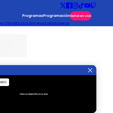
Programas
Programación
Señal en vivo
ta Climática
La Entrevista
Noticieros