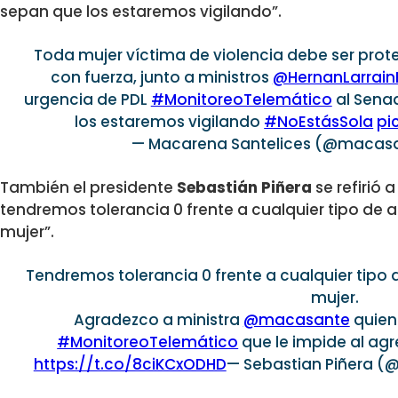
sepan que los estaremos vigilando”.
Toda mujer víctima de violencia debe ser pro
con fuerza, junto a ministros
@HernanLarrain
urgencia de PDL
#MonitoreoTelemático
al Sena
los estaremos vigilando
#NoEstásSola
pi
— Macarena Santelices (@macas
También el presidente
Sebastián Piñera
se refirió 
tendremos tolerancia 0 frente a cualquier tipo de a
mujer”.
Tendremos tolerancia 0 frente a cualquier tipo 
mujer.
Agradezco a ministra
@macasante
quien 
#MonitoreoTelemático
que le impide al agr
https://t.co/8ciKCxODHD
— Sebastian Piñera (